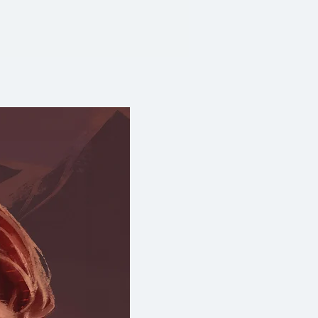
เรื่อยมา
บหน้าที่มัคคุเทศก์ผู้ชุบชีวิตให้
ของศิลปินและบริบทแห่งยุคสมัย
สร้างสรรค์แรกจากร่องรอยสีในถ้ำ
อน ภาพเขียนอันวิจิตรยุคเรอเนซอง
ุโรป สมรภูมิภาพถ่ายยุคหลัง
การ “ตาสว่าง” ทางการเมือง
กวิดีโอของบียอนเซและเจย์ซี ไป
องศิลปะในยุคที่การสร้างผลงาน
ว