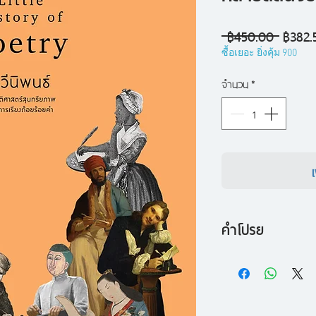
ราคา
 ฿450.00 
฿382.
ปกติ
ซื้อเยอะ ยิ่งคุ้ม 900
จำนวน
*
คำโปรย
“ศิลปะ”
คือเวทมนตร์ที
ตราตรึงใจ
คือพลังสร้างสรรค์ท