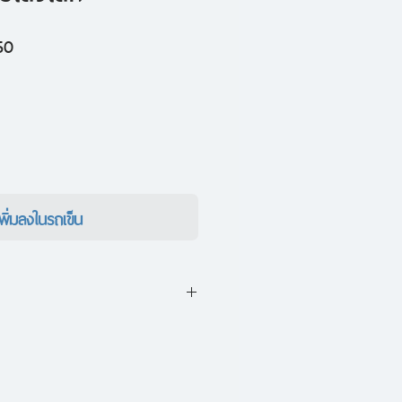
ราคา
50
ขาย
ลด
เพิ่มลงในรถเข็น
่เปลี่ยนวัตถุธรรมดาให้เป็นสิ่ง
ี่ถ่ายทอดความคิดจิตใจอย่างไร้