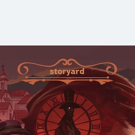
ความสำคัญต่อมนุษย์
ชาร์ลอตต์ มัลลินส์
รั
ศิลปะผ่านเรื่องราว
ตั้งแต่ประกายความ
เมื่อ 100,000 ปีก่
ส์ที่แผ่อิทธิพลทั่วย
สงครามที่สะท้อนอา
ศิลปะสายขบถในมิวสิ
จนถึงทิศทางอนาคตข
ง่ายเพียงแค่ปลายนิ้