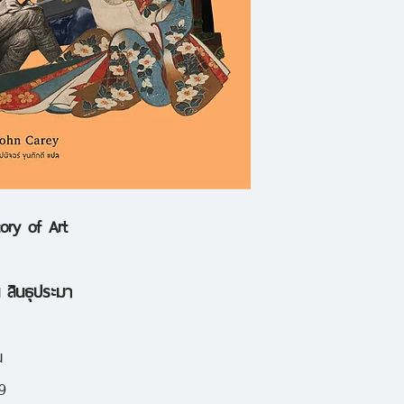
พรมแดน
คือเครื่องมือสร้าง
ศรัทธา ท้าทายอำน
คือบันทึกแห่งอารยธร
กาลเวลา
ศิลปะ: ประวัติศาสต
tory of Art
โลก
พาเราท่องเวลา
วิวัฒนาการแห่งศิลป
น สินธุประมา
สุนทรียะในงานศิลป์ 
วัฒนธรรม และเทคโน
น
ช่วยเปิดมุมมองสู่โ
9
ภายในตัวตน พร้อมห