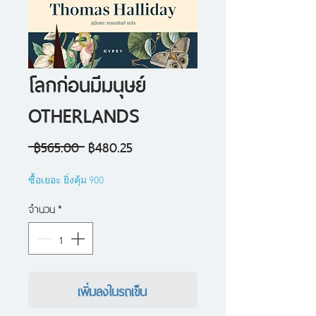
โลกก่อนมีมนุษย์
OTHERLANDS
ราคา
ราคา
 ฿565.00 
฿480.25
ปกติ
ขาย
ซื้อเยอะ ยิ่งคุ้ม 900
ลด
จำนวน
*
เพิ่มลงในรถเข็น