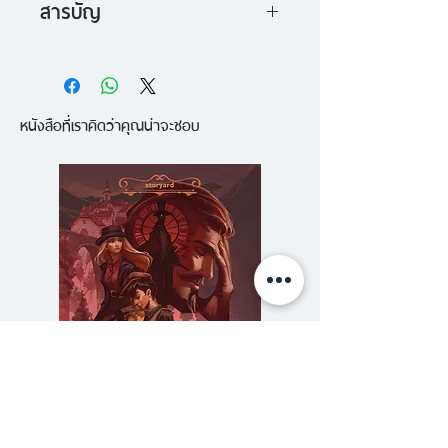
สารบัญ
New Yorker ได้รับเสนอชื่อเข้าชิง
บทนำ บ้านอายุหลายล้านปี
รางวัล Baillie Gifford Prize
1. น้ำแข็งละลาย - สมัยไพลสโตซีน
"คุณจะรู้สึกราวกับว่าได้ไปยืนอยู่บน
หนังสือที่เราคิดว่าคุณน่าจะชอบ
2. ต้นกำเนิด - สมัยไพลโอซีน
ทุ่งหญ้าสเตปป์ แมมมอธเมื่อ
3. น้ำไหลทะลัก - สมัยไมโอซีน
20,000 ปีก่อน ในขณะที่ลมหนาว
4. บ้านเกิด - สมัยโอลิโกซีน
พัดโชยมาจากธารน้ำแข็ง"
5. วัฏจักร – สมัยอีโอซีน
— Scientific American
6. เกิดใหม่ - สมัยพาลีโอซีน
7. สัญญาณ - สมัยครีเทเชียส
"ยอดเยี่ยม... ประวัติศาสตร์
8. ฐาน - สมัยจูแรสซกิ
ธรรมชาติของโลกที่มีชีวิตอันยิ่งใหญ่
9. บทเฉพาะกาล - สมัยไทรแอสสิก
และน่าตื่นตาตื่นใจราวกับภาพหลอน"
10. ฤดูกาล - สมัยเพอร์เมียน
— The Telegraph