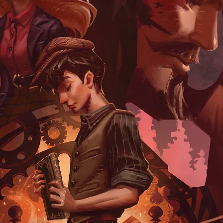
- Practical Tools fo
ทันที เช่น สูตร ABC
เทคนิค Distancing 
ระบบ WOOP เพื่อเปลี
- Real-Life Stories
จากคนธรรมดาไปจนถึ
เหล่านี้ก้าวข้ามขีด
"Shift" ไม่ใช่หนังส
เป็นคู่มือที่จะเปลี่ย
คุณมีชีวิตที่เปี่ยมด
และประสบความสำเร็จ
เพราะเมื่อคุณเปลี่ยนว
ชีวิต" ไปตลอดกาล"