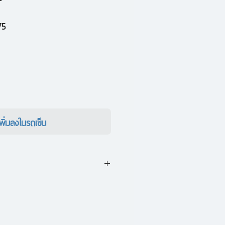
ราคา
75
ขาย
ลด
เพิ่มลงในรถเข็น
้องสะกดกั้น แต่เป็นเครื่องมือที่เรา
 (Shift) เพื่อให้เราเป็นผู้ควบคุม
้ความรู้สึกเป็นฝ่ายบงการเรา"