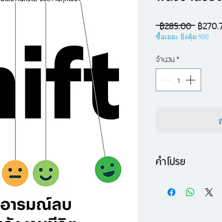
ราคา
 ฿285.00 
฿270.
ปกติ
ซื้อเยอะ ยิ่งคุ้ม 900
จำนวน
*
คำโปรย
"อารมณ์ไม่ใช่สิ่งที่ต
ต้องรู้จักปรับเปลี่ยน
ชีวิต ไม่ใช่ปล่อยให