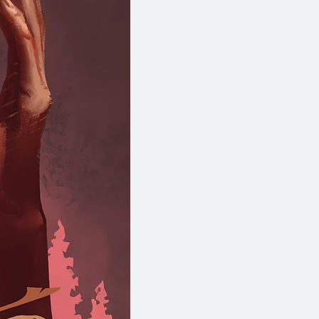
r Life : เครื่องมือที่นำไปใช้ได้
 เพื่อเปลี่ยนความเชื่อลบๆ,
เพื่อมองปัญหาให้ชัดเจนขึ้น และ
่ยนความตั้งใจให้เป็นนิสัยที่ถาวร
 : เรื่องราวสร้างแรงบันดาลใจ
งบุคคลระดับโลกที่ใช้เทคนิค
จำกัดของตัวเอง
ือที่บอกให้คุณสะกดกั้นอารมณ์ แต่
นวิธีที่คุณตอบสนองต่อโลก เพื่อให้
้วยสติ มีความสุขกับความสัมพันธ์
ตามเป้าหมายที่วางไว้
ิธี "รู้สึก" คุณจะเปลี่ยนวิธี "ใช้