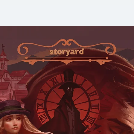
คุณไปทำความเข้าใจว่
กำจัด แต่คือเครื่องม
ผ่านแนวคิดการสร้า
เปลี่ยนผ่านทางอารม
ของตัวเองอีกครั้ง
ภายในเล่มคุณจะได้
- The Science of 
สมองและจิตวิทยาว่าทำ
- Inside Out & Out
จัดการอารมณ์จากท
คุยกับตัวเอง) และ
สภาพแวดล้อม และ