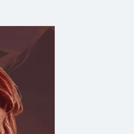
า “อารมณ์ไม่ใช่ศัตรูที่เราต้อง
ืออันทรงพลังที่เราต้องใช้ให้เป็น”
ง ""Shifters"" หรือกลไกการ
ณ์ที่จะช่วยให้คุณกลับมาเป็นนาย
พบกับ
Emotion : เจาะลึกการทำงานของ
ไมเราถึงรู้สึกในแบบที่รู้สึก
side In : เรียนรู้เทคนิคการ
ั้งภายใน (การปรับมุมมอง, การ
ภายนอก (อิทธิพลจากคนรอบข้าง,
วัฒนธรรม)