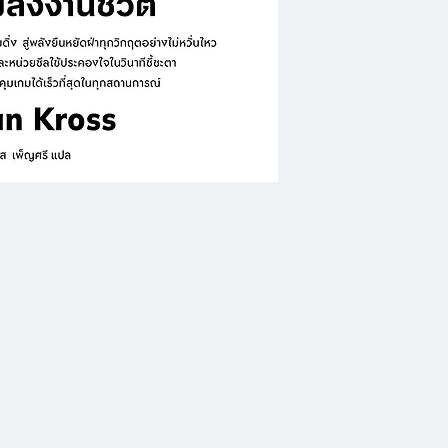
ทำไมบางคนถึงรับ
สงบนิ่ง ในขณะที่บา
กลืนกินจนชีวิตพัง
ในแต่ละวัน เรา
ที่ถาโถมเข้ามา ทั้
หรือความว้าวุ่นใจ บ่
เหล่านี้เป็นฝ่ายบง
สัมพันธ์ที่แตกร้าวห
ลอยไป
Ethan Kross ผู้
ทางอารมณ์ระดับโล