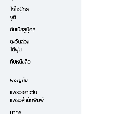
ไจไจบุ๊คส์
จุติ
ดับเบิลยูบุ๊คส์
ตะวันส่อง
ไต้ฝุ่น
ทับหนังสือ
ผจญภัย
แพรวเยาวชน
แพรวสำนักพิมพ์
นาคร