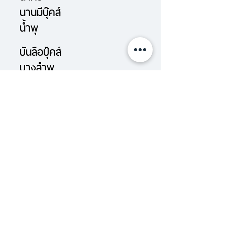
นานมีบุ๊คส์
น้ำพุ
บันลือบุ๊คส์
บางลำพู
บ้านหนังสือ
บทจร
เป็ด เต่า ควาย
ฟ้าเดียวกัน
มติชน
เม่นวรรณกรรม
ยิปซี