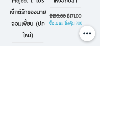
เจ็กต์รักของนาย
ราคาปกติ
ราคาขายลด
฿190.00
฿171.00
จอมเพี้ยน (ปก
ซื้อเยอะ ยิ่งคุ้ม 900
ใหม่)
ราคาปกติ
ราคาขายลด
฿320.00
฿288.00
ซื้อเยอะ ยิ่งคุ้ม 900
Saha Mansion
ถนนสายอำมหิต
ซาฮาแมนชัน
(The Road)