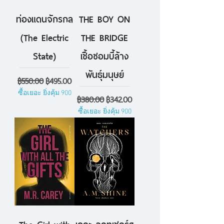
ท่องแดนจักรกล
THE BOY ON
(The Electric
THE BRIDGE
State)
เชื้อซอมบี้ล้าง
พันธุ์มนุษย์
ราคาปกติ
ราคาขายลด
฿550.00
฿495.00
ซื้อเยอะ ยิ่งคุ้ม 900
ราคาปกติ
ราคาขายลด
฿380.00
฿342.00
ซื้อเยอะ ยิ่งคุ้ม 900
The Girl with
เดอะ วอทเชอร์ส