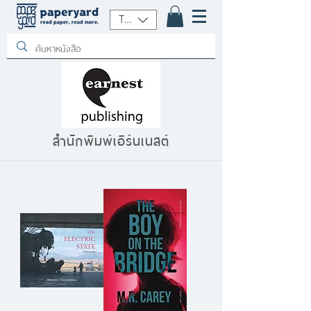
THB (฿)
สำนักพิมพ์เอิร์นเนสต์