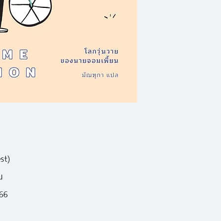
ปัญหาสุดฉลาดล้ำ...
ปัญหามาอีกมากมายจ
st)
น
566