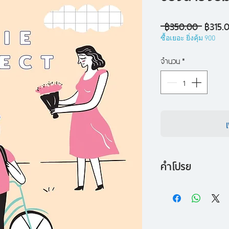
ราคา
 ฿350.00 
฿315.
ปกติ
ซื้อเยอะ ยิ่งคุ้ม 900
จำนวน
*
คำโปรย
ลำดับที่ 2 ของช
โรซีท้องเเล้ว!!! ควา
ทิลล์เเมน ยังไม่พร