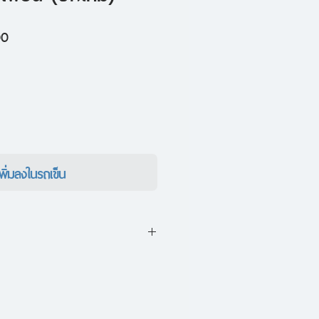
ราคา
00
ขาย
ลด
เพิ่มลงในรถเข็น
ุด Rosie ของนายจอมเพี้ยน
มโกลาหลจึงเกิดขึ้น เมื่อดอน
้อมจะเป็นพ่อคน พบกับการเเก้