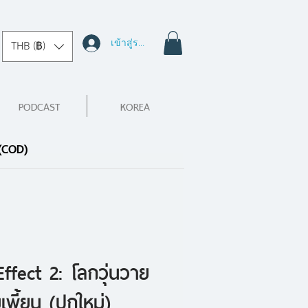
เข้าสู่ระบบ
THB (฿)
PODCAST
KOREA
 (COD)
ffect 2: โลกวุ่นวาย
พี้ยน (ปกใหม่)