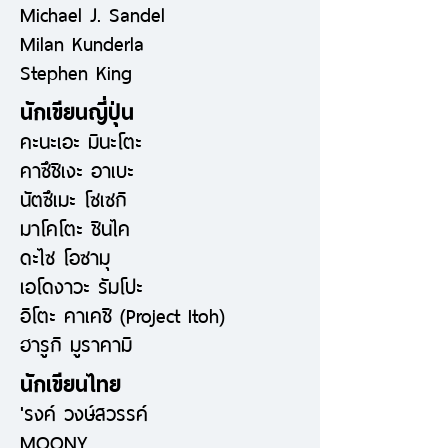
Michael J. Sandel
Milan Kunderla
Stephen King
นักเขียนญี่ปุ่น
คะนะเอะ มินะโตะ
คาซึชิเงะ อาเบะ
นัตซึเมะ โซเซกิ
มาโคโตะ ชินไค
ดะไซ โอซามุ
เอโดงาวะ รัมโปะ
อิโตะ คาเคชิ (Project Itoh)
ฮารูกิ มูราคามิ
นักเขียนไทย
'รงค์ วงษ์สวรรค์
MOONY