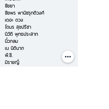
ชัยยา
ชัยพร พานิชรุทติวงศ์
เดอะ ดวง
โตมร สุขปรีชา
นิวัติ พุทธประสาท
นิ้วกลม
เน นิตินาถ
พี.ซี.
มิรายญิ์
มุนินฺ
ม.ร.ว.คึกฤทธิ์ ปราโมทย์
ทินกร หุตางกูร
ทรงกลด บางยี่ขัน
ทรงศีล ทิวสมบุญ
ธเนศ วงศ์ยานนาวา