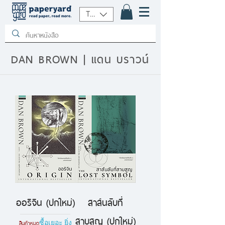
THB (฿)
DAN BROWN | แดน บราวน์
ออริจิน (ปกใหม่)
สาส์นลับที่
สาบสูญ (ปกใหม่)
สินค้าหมด
ซื้อเยอะ ยิ่ง