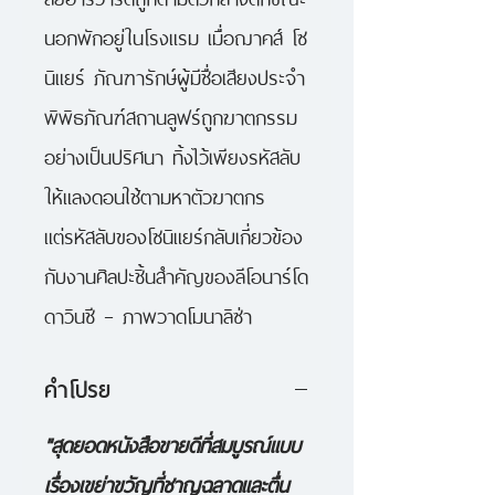
นอกพักอยู่ในโรงแรม เมื่อฌาคส์ โซ
นิแยร์ ภัณฑารักษ์ผู้มีชื่อเสียงประจำ
พิพิธภัณฑ์สถานลูฟร์ถูกฆาตกรรม
อย่างเป็นปริศนา ทิ้งไว้เพียงรหัสลับ
ให้แลงดอนใช้ตามหาตัวฆาตกร
แต่รหัสลับของโซนิแยร์กลับเกี่ยวข้อง
กับงานศิลปะชิ้นสำคัญของลีโอนาร์โด
ดาวินชี – ภาพวาดโมนาลิซ่า
คำโปรย
"สุดยอดหนังสือขายดีที่สมบูรณ์แบบ
เรื่องเขย่าขวัญที่ชาญฉลาดและตื่น