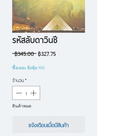
รหัสลับดาวินชี
ราคา
ราคา
 ฿345.00 
฿327.75
ปกติ
ขาย
ซื้อเยอะ ยิ่งคุ้ม 900
ลด
จำนวน
*
สินค้าหมด
แจ้งเตือนเมื่อมีสินค้า