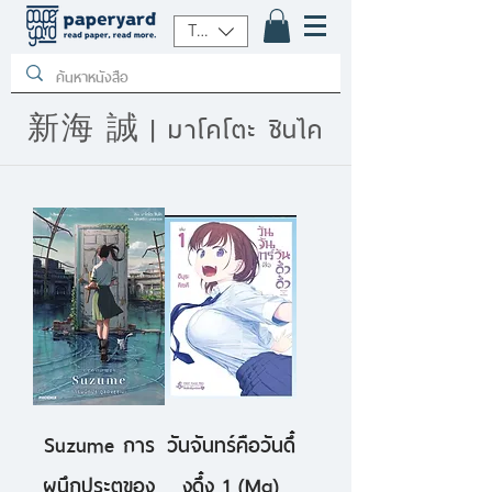
THB (฿)
新海 誠 | มาโคโตะ ชินไค
Suzume การ
วันจันทร์คือวันดึ๋
ผนึกประตูของ
งดึ๋ง 1 (Mg)