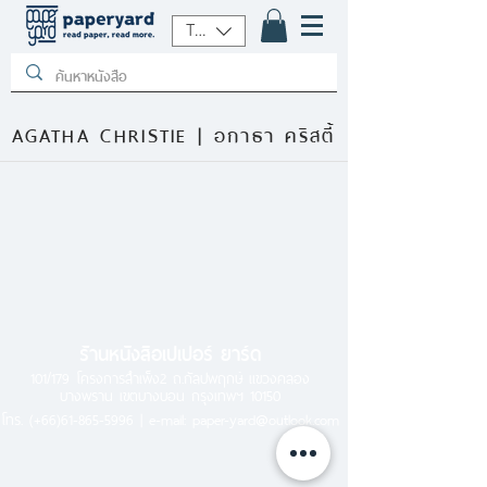
THB (฿)
AGATHA CHRISTIE | อกาธา คริสตี้
ร้านหนังสือเปเปอร์ ยาร์ด
101/179 โครงการสำเพ็ง2 ถ.กัลปพฤกษ์ แขวงคลอง
บางพราน เขตบางบอน กรุงเทพฯ 10150
โทร.
(+66)61-865-5996 |
e-mail:
paper-yard@outlook.com