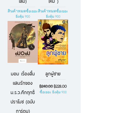
เล่ม)
ใหม่ )
สินค้าหมด
สินค้าหมด
ซื้อเยอะ
ซื้อเยอะ
ยิ่งคุ้ม 900
ยิ่งคุ้ม 900
มอม เรื่องสั้น
ลูกผู้ชาย
แสนรักของ
ราคาปกติ
ราคาขายลด
฿240.00
฿228.00
ม.ร.ว.คีกฤทธิ์
ซื้อเยอะ ยิ่งคุ้ม 900
ปราโมช (ฉบับ
การ์ตูน)