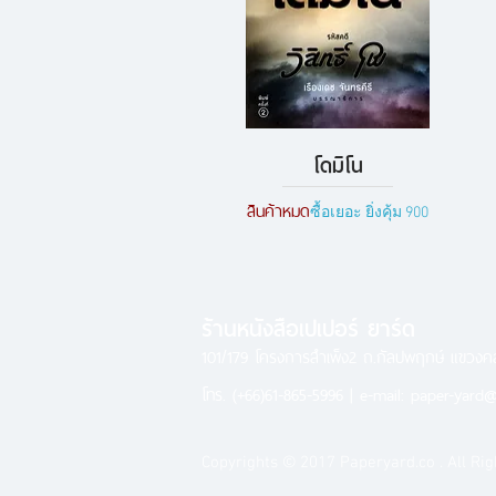
โดมิโน
ดูข้อมูลด่วน
สินค้าหมด
ซื้อเยอะ ยิ่งคุ้ม 900
ร้านหนังสือเปเปอร์ ยาร์ด
101/179 โครงการสำเพ็ง2 ถ.กัลปพฤกษ์ แขวง
โทร.
(+66)61-865-5996 |
e-mail:
paper-yard@
Copyrights © 2017 Paperyard.co . All Rig