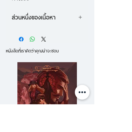
รวมเรื่องสั้นที่มีดวงจันทร์เป็น
ส่วนหนึ่งของเนื้อหา
ศูนย์กลาง เจือจางไปด้วยละออง
“การประกาศตนว่าเป็นอย่างนั้นอย่าง
อารมณ์และบรรยากาศ เรื่องราวสั้น
นี้ ไม่ใช่เหตุผลที่แกจะได้รับการให้
กระชับซึ่งดูเหมือนเป็นฉากหนึ่งใน
หนังสือที่เราคิดว่าคุณน่าจะชอบ
อภัยหรอกนะ เหมือนที่แกออกตัวว่า
เรื่องราวยืดยาวของใครสักคน เป็น
เป็นคนโศก ก็ใช่ว่าพระเจ้าจะให้อภัย
บางห้วงเวลาในความสัมพันธ์ที่มักมี
เมื่อฆ่าตัวตาย พระเจ้าไม่เข้าใจคนที่
ฝ่ายหนึ่งอยู่ในฐานะคลับคล้ายดวง
ฝักใฝ่ความเศร้าโศกนักหรอก เพราะ
จันทร์อยู่เสมอ คำถามคือ แล้วแบบนี้
งั้น จงอย่าไปพบท่านในสภาพ
อีกฝ่ายจะตกอยู่ในฐานะอะไร
นั้น”
จันทร์เคยพูดเอาไว้เมื่อตอนนั่ง
เล่นด้วยกันที่ระเบียงห้อง และถ้าจะ
ดวงจันทร์มีอิทธิพลทำให้เกิดปรากฎ
นับว่าเธอเชื่ออย่างที่ตัวเองพูด
การณ์ต่างๆ และเป็นสิ่งที่ถูกโรแมนติ