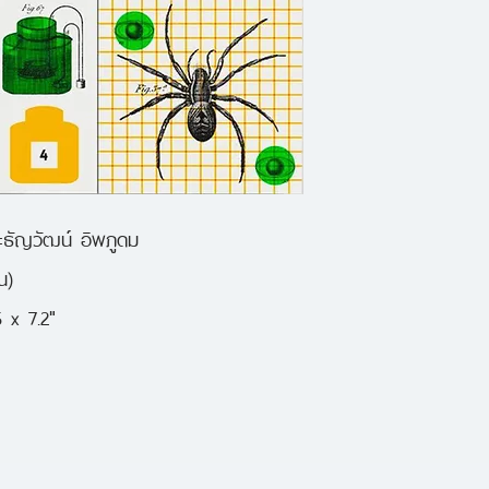
.
เสียงแห่งความหวาด
ประจักษ์พยานการฆ
.
ปริศนาการหายตัวไป
ว่าอาจเป็นฝีมือบิ๊กฟ
ะธัญวัฒน์ อิพภูดม
.
น)
เรื่องประหลาดของกลุ่
 x 7.2"
หวังเอาชีวิตรอดจากว
.
ความกลัวที่ผู้คนมีต
เหตุการณ์สุดโหดเก