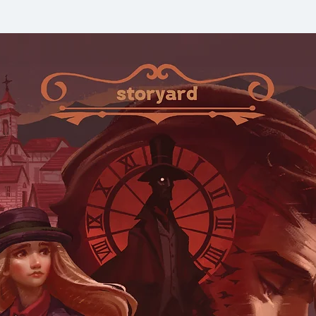
.
พบกับหลายเรื่องราว
มนุษย์ในผลงานเล่มท
'ธัญวัฒน์ อิพภูดม'
โฮสต์รายการพอดแคสต์
ความกลัวเป็นได้ทั้
สะพรึง