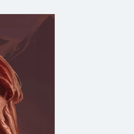
ความกลัวที่ผูกติดกับความเป็น
ี่สี่ของ 'ยชญ์ บรรพพงศ์' และ
 'Untitled Case' ที่เชื่อว่า
งชนวนและผลลัพธ์ของเรื่องราวน่า