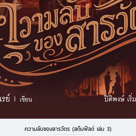
ความลับของสารวัตร (สตีมฟีลด์ เล่ม 3)
ดูข้อมูลด่วน