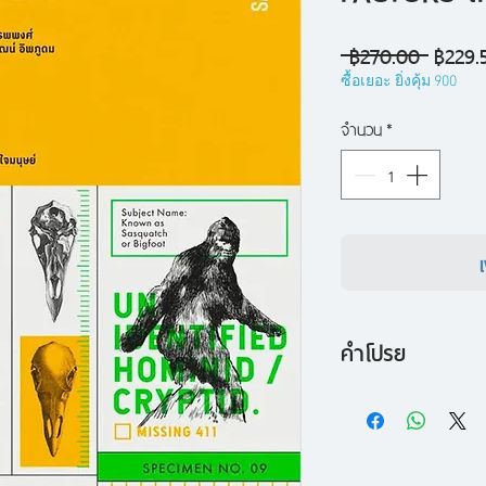
ราคา
 ฿270.00 
฿229.
ปกติ
ซื้อเยอะ ยิ่งคุ้ม 900
จำนวน
*
คำโปรย
เพราะ 'ความกลัว' ที่
ล้วนนำไปสู่ความเจ็
คาดเดาไม่ได้