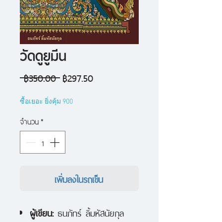
วัดดูยูมีน
ราคา
ราคา
 ฿350.00 
฿297.50
ปกติ
ขาย
ซื้อเยอะ ยิ่งคุ้ม 900
ลด
จำนวน
*
เพิ่มลงในรถเข็น
ผู้เขียน:
ธนภัทร์ ลิ้มหัสนัยกุล