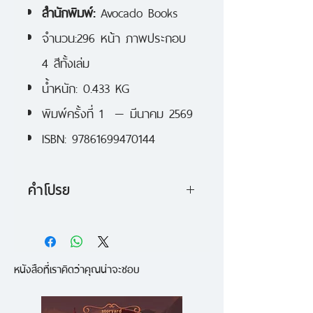
สำนักพิมพ์:
Avocado Books
จำนวน:296 หน้า ภาพประกอบ
4 สีทั้งเล่ม
น้ำหนัก: 0.433 KG
พิมพ์ครั้งที่ 1 — มีนาคม 2569
ISBN: 97861699470144
คำโปรย
แม้ว่าในยุคนี้เราอาจเข้าวัดกันน้อย
ลง
เพราะกำลังหรี่ตาสงสัย ไม่ไว้
หนังสือที่เราคิดว่าคุณน่าจะชอบ
วางใจในมนุษย์ผ้าเหลืองจากข่าว
“คาว” มากมาย
หรือรู้สึกว่าเครื่อง