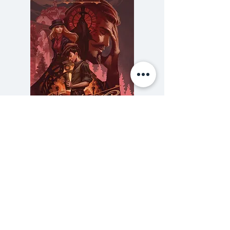
มืออย่างศาสนาไม่ตอบโจทย์ชีวิตยุค
ปัจจุบัน
แต่วัดก็ยังคงอยู่คู่กับชุมชน
เจดีย์ยอดสูงยังมองเห็นได้จากที่
ไกล
พระพุทธรูปองค์ใหญ่ยังตั้ง
ตระหง่าน และวัดยังมี “ความ
หมาย”
ที่ไม่ใช่แค่สถานที่ประกอบ
พิธีกรรมทางศาสนา
ความหมายเหล่านั้น
ถูกบรรจุอยู่ใน
หนังสือเล่มนี้ -
วัดดูยูมีน
ความลับของสารวัตร (สตีมฟีลด์
777 โรงแรมรวมนัก
"วัดดูยูมีน" หนังสือที่จะชวนคุณหัน
เล่ม 3)
หน้าหาวัด แบบไม่เน้นอิงธรรมะ แต่
ราคา
฿275.00
อิง “ทำไม” ที่จะทำให้การเข้าวัดสนุก
ซื้อเยอะ ยิ่งคุ้ม 900