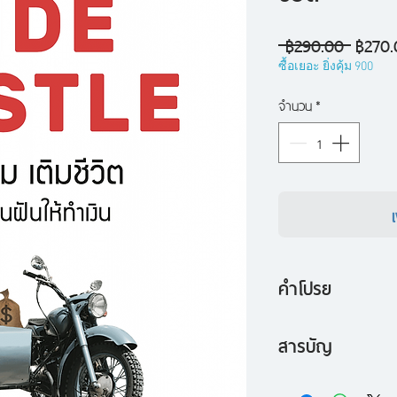
ราคา
 ฿290.00 
฿270.
ปกติ
ซื้อเยอะ ยิ่งคุ้ม 900
จำนวน
*
คำโปรย
สำหรับบางคน ความ
สารบัญ
ทำธุรกิจของตัวเองเป
สัปดาห์ที่ 1 : สร
คน มันเป็นเรื่องน่าก