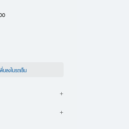
ราคา
00
ขาย
ลด
เพิ่มลงในรถเข็น
คิดที่จะลาออกจากงานประจำมา
็นเรื่องน่าตื่นเต้น แต่สำหรับหลาย
้างคลังไอเดีย
ลัว ที่สุดแล้วการมีงานประจำที่ทำ