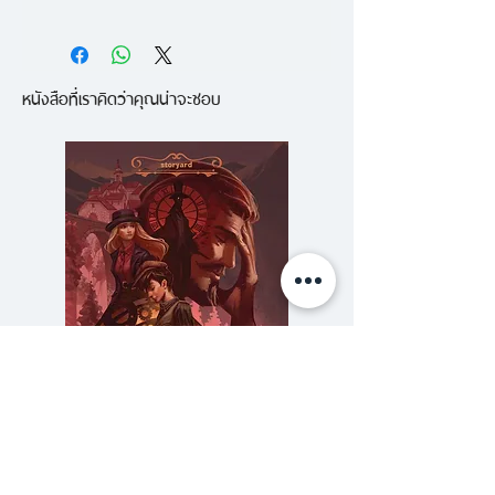
สัมผัสพลังแห่งการฟื้นฟูชีวิตด้วย
ธรรมชาติ ในหนังสือ
หนังสือที่เราคิดว่าคุณน่าจะชอบ
นำเสนอแนวคิดสำคัญๆ ให้ผู้อ่าน
เข้าใจและได้รับประโยชน์จากการอาบ
ป่า หรือชินริน-โยกุ เช่น
ประสบการณ์ในความรู้สึกพิเศษกับ
โลกซึ่งอธิบายด้วยคำพูดไม่ได้หรือ ยู
เก็น (Yugen) การเล่นของแสงและ
เงาหรือโคโมเรบิ (Komorebi) ความ
ชื่นชมในความไม่สมบูรณ์แบบและ
ความไม่คงทนถาวรหรือวะบิ-ซะบิ