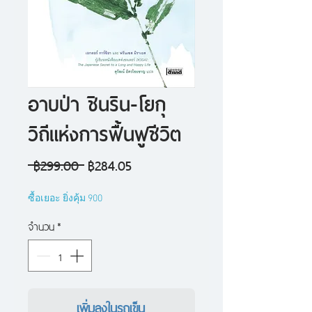
อาบป่า ชินริน-โยกุ
วิถีแห่งการฟื้นฟูชีวิต
ราคา
ราคา
 ฿299.00 
฿284.05
ปกติ
ขาย
ซื้อเยอะ ยิ่งคุ้ม 900
ลด
จำนวน
*
เพิ่มลงในรถเข็น