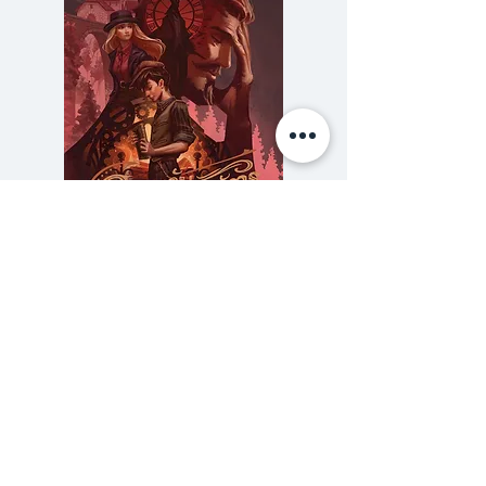
ไม่มีคำตอบ...
ไม่มีสูตรสำเร็จ...
ไม่รู้ล่วงหน้าว่าจะพลาดอะไร...
THE LIFE LECTURE
คือ “คู่มือ” ที่ช่วยให้เราเข้าใจและใช้
ชีวิตได้ดียิ่งขึ้น
ความลับของสารวัตร (สตีมฟีลด์
777 โรงแรมรวมนัก
ไม่ต้องสับสน หลงทาง หรือตัดสินใจ
เล่ม 3)
พลาดอย่างที่ผ่านมา
ราคา
฿275.00
ถ่ายทอดอย่างเรียบง่าย ตรงไปตรง
ซื้อเยอะ ยิ่งคุ้ม 900
มา