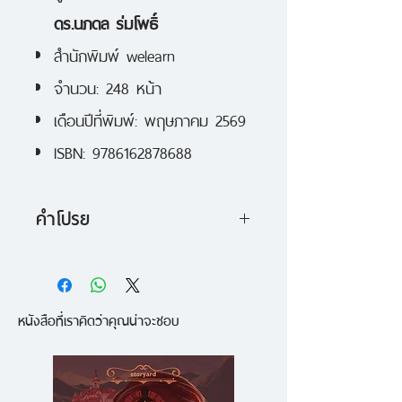
ดร.นภดล ร่มโพธิ์
สำนักพิมพ์ welearn
จำนวน: 248 หน้า
เดือนปีที่พิมพ์: พฤษภาคม 2569
ISBN: 9786162878688
คำโปรย
ถึงแม้มนุษย์เราจะมีคู่มือการใช้งาน
มากมาย
หนังสือที่เราคิดว่าคุณน่าจะชอบ
แต่น่าแปลกที่สิ่งสำคัญที่สุดอย่าง
“ชีวิต”
เรากลับต้องลองผิดลองถูกเอาเอง