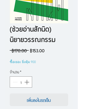
(ช่วยอ่านสักนิด)
นิยายวรรณกรรม
ราคา
ราคา
 ฿170.00 
฿153.00
ปกติ
ขาย
ซื้อเยอะ ยิ่งคุ้ม 900
ลด
จำนวน
*
เพิ่มลงในรถเข็น