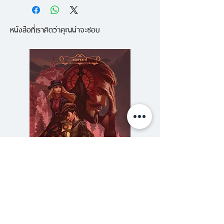
เยอรมนี ที่จะทำให้คุณอ่าน
หนังสือที่เราคิดว่าคุณน่าจะชอบ
วรรณกรรมเรื่องอื่นๆ ด้วยความ
รู้สึกที่ไม่เหมือนเดิมอีกต่อไป
“เซลิม ฮาโคเปียน เขียนหนังสือเล่ม
หนึ่ง”
คุณนะเขียน
เริ่มเรื่องไว้อย่างนี้ ...
ชายชาวอุซเบกิซสถานมาตั้งหลักปัก
ฐานในเยอรมนี และอยากเป็นนัก
เขียนวรรณกรรมเยอรมัน เซลิมเฝ้า
เพียรพยายามเสนอต้นฉบับให้สำนัก
ความลับของสารวัตร (สตีมฟีลด์
777 โรงแรมรวมนัก