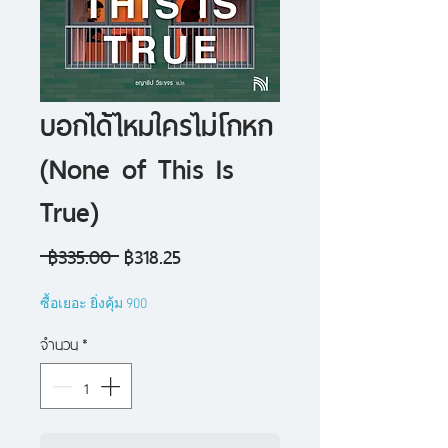
บอกได้ไหมใครไม่โกหก
(None of This Is
True)
ราคา
ราคา
 ฿335.00 
฿318.25
ปกติ
ขาย
ซื้อเยอะ ยิ่งคุ้ม 900
ลด
จำนวน
*