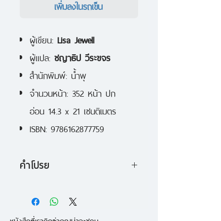
เพิ่มลงในรถเข็น
ผู้เขียน:
Lisa Jewell
ผู้แปล:
ชญาธิป วีระขจร
สำนักพิมพ์: น้ำพุ
จำนวนหน้า: 352 หน้า ปก
อ่อน 14.3 x 21 เซนติเมตร
ISBN: 9786162877759
คำโปรย
"แม่บอกว่าเธอคือตัวปัญหา
สามีบอกว่าเธอเป็นบ้า
หนังสือที่เราคิดว่าคุณน่าจะชอบ