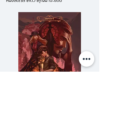
เพื่อนบ้านบอกว่าเธอทำร้ายลูก
ลูกบอกว่าเธอคือฆาตกร
“เธอ” บอกว่าทั้งหมดนั้นคือคำโกหก
และเธอพร้อมจะเล่าความจริงให้
“ฉัน” ฟัง
ฉันสัมภาษณ์เธอออกรายการพอด
แคสต์
แล้วความลับดำมืดก็ค่อยๆ เผยออก
มา
ความลับของสารวัตร (สตีมฟีลด์
777 โรงแรมรวมนัก
คำโกหกซ้อนทับกันจนแยกไม่ออก
เล่ม 3)
ยิ่งขุดคุ้ยลงไปเท่าไหร่ ฉันก็ยิ่งถลำลึก