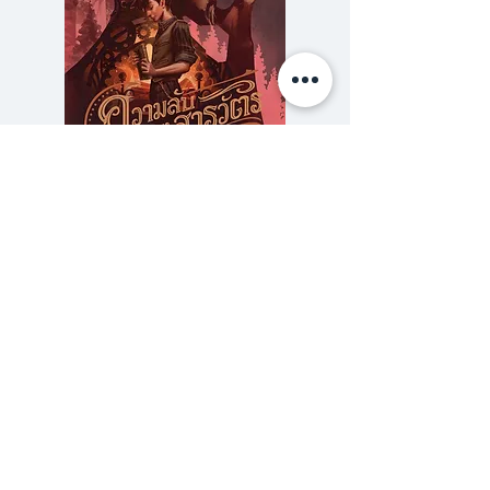
ถึงแล้ว ก็ต้องทุ่มเทศึกษา และ
แก่งแย่งแข่งขันกับ
บรรดาลูกขุนศึกที่เกิดมาเพื่อเป็น
ทหาร แม้จักรวรรดินิกานจะดู
สงบสันติ ทว่า สงครามดอกฝิ่นครั้ง
ที่สามใกล้จะเกิด พลังอำนาจเหนือ
ความลับของสารวัตร (สตีมฟีลด์
777 โรงแรมรวมนัก
มนุษย์ของรินซึ่งสามารถอัญเชิญ
เล่ม 3)
เทพวิหคอัคคีมาสู่โลก
ราคา
฿275.00
จะช่วยกอบกู้นิกานได้หรือไม่ ในเมื่อ
ซื้อเยอะ ยิ่งคุ้ม 900
รินยังไม่เข้าใจพลังนี้อย่างลึกซึ้ง
เพราะคนที่จะสอนเธอได้ดูจะครึ่งบ้า
ครึ่งบอเกือบตลอดเวลาผู้อัญเชิญ
ร้านหนังสือเปเปอร์ ยาร์ด