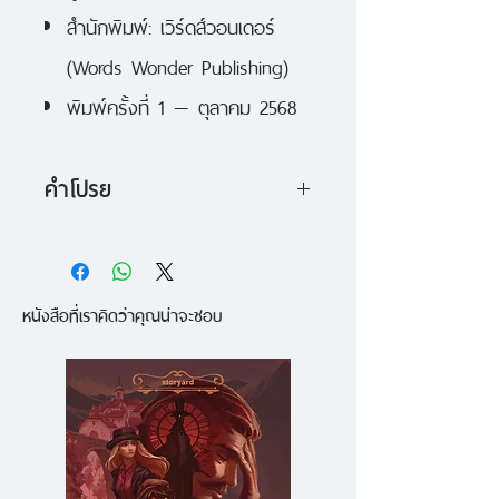
สำนักพิมพ์: เวิร์ดส์วอนเดอร์
(Words Wonder Publishing)
พิมพ์ครั้งที่ 1 — ตุลาคม 2568
คำโปรย
แฟนตาซีไตรภาค สงครามดอกฝิ่น
ผลงานของ อาร์. เอฟ. กวง นัก
หนังสือที่เราคิดว่าคุณน่าจะชอบ
เขียนเจ้าของรางวัล เนบิวลา
โลคัส ครอว์ฟอร์ด และบริติชบุ๊คอ
วอร์ดส์ เมื่อ ริน เด็กกำพร้าบ้าน
นอก สอบเข้าสำนักศึกษาวิชาทหาร
ในเมืองหลวงได้อย่างที่ใครๆ คาดไม่