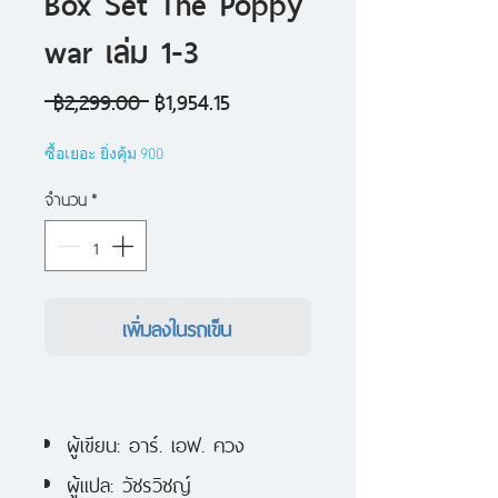
Box Set The Poppy
war เล่ม 1-3
ราคา
ราคา
 ฿2,299.00 
฿1,954.15
ปกติ
ขาย
ซื้อเยอะ ยิ่งคุ้ม 900
ลด
จำนวน
*
เพิ่มลงในรถเข็น
ผู้เขียน: อาร์. เอฟ. ควง
ผู้แปล: วัชรวิชญ์