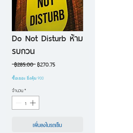
Do Not Disturb ห้าม
รบกวน
ราคา
ราคา
 ฿285.00 
฿270.75
ปกติ
ขาย
ซื้อเยอะ ยิ่งคุ้ม 900
ลด
จำนวน
*
เพิ่มลงในรถเข็น