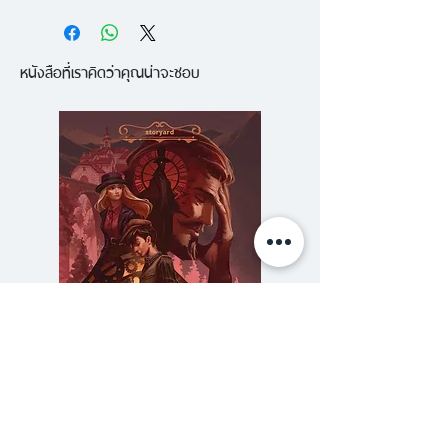
ในเล่มสุดท้ายของชุดนักสืบเทพนิยาย
ตระกูลกริมม์ทุกคน-ยกเว้นย่าเรลดาที่
หนังสือที่เราคิดว่าคุณน่าจะชอบ
ถูกกระจกยึดร่างไปต้องต่อสู้เพื่อ
อิสรภาพของเฟอร์รีพอร์ตแลน
ดิง ขณะที่สงครามทำลายเมืองจน
ย่อยยับคำทำนายของสมาพันธ์
กระจกวิเศษก็ปรากฏทางเดียวที่จะ
ชนะคือสองศรีพี่น้องตระกูลกริมม์
ต้องเป็นผู้นำ ซาบรีนาอยากให้คน
เลิกเห็นเธอเป็นเด็กมาตลอดแต่ตอนนี้
เธอกลับเป็นผู้กุมชะตากรรมของชาว
นิรันดร์ทั้งหมด ผู้ทำให้ชีวิตของเธอ
กับดาฟเนยากลำบากตั้งแต่มาถึง