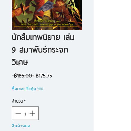
นักสืบเทพนิยาย เล่ม
9 สมาพันธ์กระจก
วิเศษ
ราคา
ราคา
 ฿185.00 
฿175.75
ปกติ
ขาย
ซื้อเยอะ ยิ่งคุ้ม 900
ลด
จำนวน
*
สินค้าหมด