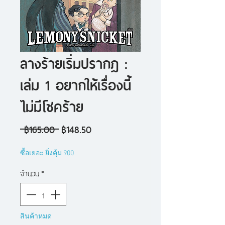
ลางร้ายเริ่มปรากฎ :
เล่ม 1 อยากให้เรื่องนี้
ไม่มีโชคร้าย
ราคา
ราคา
 ฿165.00 
฿148.50
ปกติ
ขาย
ซื้อเยอะ ยิ่งคุ้ม 900
ลด
จำนวน
*
สินค้าหมด