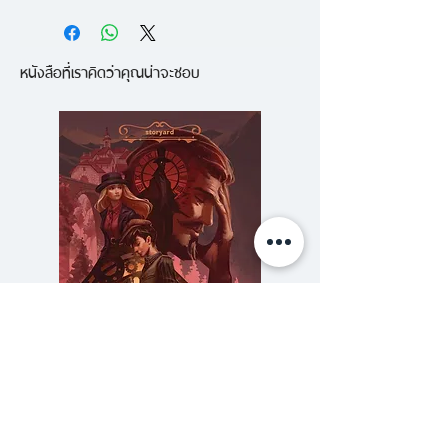
ไวโอเล็ต เคลาส์ และซันนี่ ได้รับข่าว
ร้ายขณะกำลังใช้ชีวิตอันแสนสุข ที่
หนังสือที่เราคิดว่าคุณน่าจะชอบ
ชายหาดแห่งหนึ่ง พ่อและแม่ของ
พวกเขาได้เสียชีวิตไปในกองเพลิงที่
น่ากลัว ไม่นานต่อมาเด็ก ๆ ก็ถูกส่ง
ไปอยู่ในความดูแลชั่วคราวของเคาต์
โอลาฟ ญาติห่าง ๆ ที่หวังสมบัติ
ของเด็กทั้งสาม ขณะที่เคลาส์และ
ไวโอเล็ตกำลังจะเปิดหน้ากากเคาต์โอ
ลาฟ ปรากฏว่าซันนี่หายตัวไป...