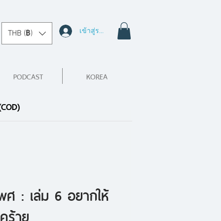
เข้าสู่ระบบ
THB (฿)
PODCAST
KOREA
 (COD)
พศ : เล่ม 6 อยากให้
โชคร้าย