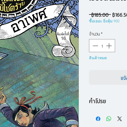
ราคา
 ฿185.00 
฿166.5
ปกติ
ซื้อเยอะ ยิ่งคุ้ม 900
จำนวน
*
สินค้าหมด
แจ้
คำโปรย
เหมือนจะโชคดีแล้ว เ
บ้านหลังใหญ่ ที่มีห