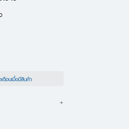
ราคา
0
ขาย
ลด
งเตือนเมื่อมีสินค้า
ด็ก ๆ โบดแลร์ได้ไปอยู่กับเจ้าของ
้องนอนถึง 71 ห้อง อยู่บนถนนที่