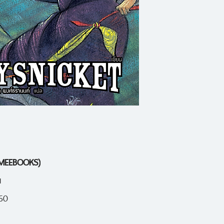
มืดครึ้มของคุณนายเ
ของเธอ แต่เพราะลิฟต
บันไดไป 66 ชั้น นี่ย
ละหุ่ง และน้ำอัดลม
โอลาฟก็ปรากฏตัวในค
มาที่ถนนมืดครึ้มนี่
ควากไมร์ที่แสนดีได้อย
ANMEEBOOKS)
น
560