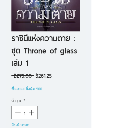
ราชินีแห่งความตาย :
ชุด Throne of glass
เล่ม 1
ราคา
ราคา
 ฿275.00 
฿261.25
ปกติ
ขาย
ซื้อเยอะ ยิ่งคุ้ม 900
ลด
จำนวน
*
สินค้าหมด