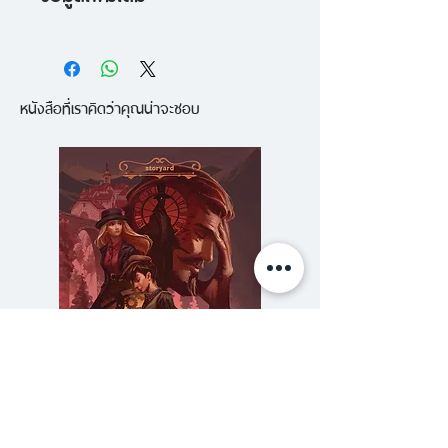
ฆ่ามือฉมังแห่งอดาร์เลน เธอเคยเป็น
- วรรณกรรมแฟนตาซีย้อนยุค
นักโทษผู้ถูกทรมานในเหมืองเกลือ
รางวัล YALSA Best Fiction for
แต่บัดนี้เธอกลายเป็นผู้เข้าแข่งขันคน
หนังสือที่เราคิดว่าคุณน่าจะชอบ
Young Adult คือรางวัลสุดยอด
หนึ่งในราชสำนัก ร่วมชิงตำแหน่งนัก
วรรณกรรมทรงคุณค่าซึ่งเป็นที่นิยม
สู้ของกษัตริย์ที่เธอเกลียดชัง เธอ
ที่สุดในหมู่นักอ่านวัยรุ่น จัดขึ้นโดย
ต้องคว้าชัยชนะให้ได้ด้วยมือเปื้อน
สมาคมห้องสมุดอเมริกัน ผู้ชำนาญ
เลือดคู่นี้ เพื่อจะได้พ้นจากโทษทัณฑ์
การส่งเสริมการอ่าน
ที่ติดตัว แต่เมื่อเหล่าผู้เข้าแข่งขันถูก
ฆ่าอย่างมีเงื่อนงำทีละคน การต่อสู้
เพื่ออิสรภาพอันหอมหวานก็กลับ
กลายเป็นสู้เพื่อเอาชีวิตรอด สิ่งชั่ว
ร้ายบางอย่างวนเวียนอยู่ในปราสาท
สังหารโหดเหล่านักสู้อย่างไร้ปรานี เซ