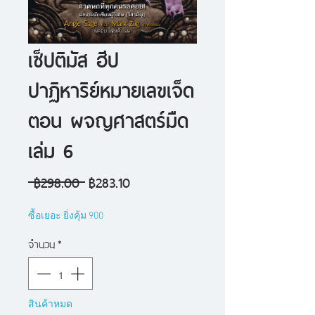
เซ็ปติมัส ฮีป
ปาฏิหาริย์หมายเลขเจ็ด
ตอน ผจญศาสตร์มืด
เล่ม 6
ราคา
ราคา
 ฿298.00 
฿283.10
ปกติ
ขาย
ซื้อเยอะ ยิ่งคุ้ม 900
ลด
จำนวน
*
สินค้าหมด