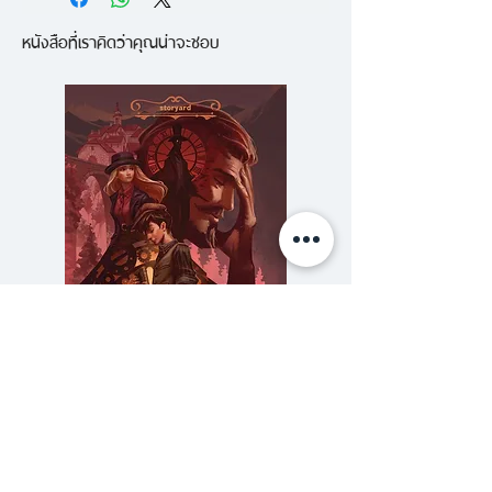
นั่นคือคำเตือน (หรือคำขู่นะ) ที่ "เซ็
หนังสือที่เราคิดว่าคุณน่าจะชอบ
ปติมัส ฮีป" ได้รับจากชายที่เขาถือว่า
เป็นศัตรูตัวฉกาจ ขณะที่วันเกิดอายุ
ครบสิบสี่ปีใกล้เข้ามา "เจ็นนา" พบ
เหตุผิดปกติในพระราชวัง แต่ไม่มี
ใครฟังเธอ รวมถึงเซ็ปติมัสที่กำลัง
เตรียมตัวทำภารกิจพิเศษ ซึ่ง
เกี่ยวข้องกับศาสตร์มืดเต็มๆ "มาร์
เซีย" มีลางสังหรณ์บางอย่าง จึงยัง
ไม่อยากให้เซ็ปติมัสทำภารกิจนี้ ใน
ขณะที่ "อาจารย์อีกคน" ของเขา
กลับสนับสนุนเต็มที่ นี่คือการต่อสู้
ความลับของสารวัตร (สตีมฟีลด์
777 โรงแรมรวมนัก
ครั้งอันตรายที่สุด และเซ็ปติมัสต้อง