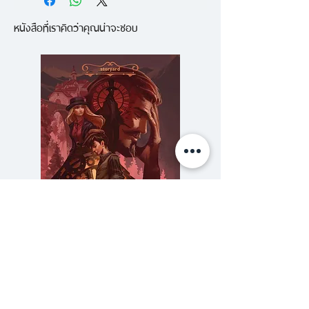
สนุกลุ้นระทึกยิ่งทวีมาขึ้นเรื่อยๆ เล่ม
หนังสือที่เราคิดว่าคุณน่าจะชอบ
นี้ เซ็ปที่มัส ฮีป ต้องเผชิญหน้ากับ
วิญญาณอดีตราชินีที่ดุร้าย โรค
ระบาดที่เป็นมหันตภัยร้าย นอกจากนี้
เรื่องราวยุ่งเหยิงมาขึ้นเมื่อ เซ็ปติมัส
ฮีป ต้องหลุดเข้าไส้อดีตเมื่อ 500 ปี
ก่อน ทำให้ความเข้มข้นของเรื่องราว
ยิ่งเขม็งเกลียวเข้ามาจนต้องติดตาม
ต่ออย่างไม่กระพริบตา
ความลับของสารวัตร (สตีมฟีลด์
777 โรงแรมรวมนัก