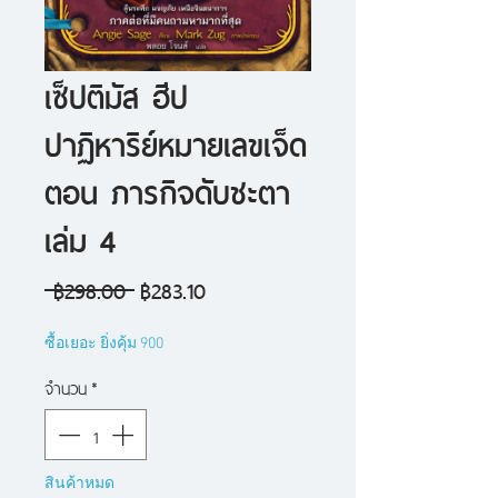
เซ็ปติมัส ฮีป
ปาฏิหาริย์หมายเลขเจ็ด
ตอน ภารกิจดับชะตา
เล่ม 4
ราคา
ราคา
 ฿298.00 
฿283.10
ปกติ
ขาย
ซื้อเยอะ ยิ่งคุ้ม 900
ลด
จำนวน
*
สินค้าหมด