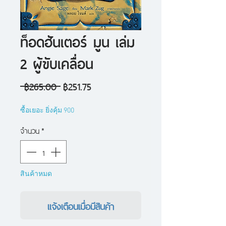
ท็อดฮันเตอร์ มูน เล่ม
2 ผู้ขับเคลื่อน
ราคา
ราคา
 ฿265.00 
฿251.75
ปกติ
ขาย
ซื้อเยอะ ยิ่งคุ้ม 900
ลด
จำนวน
*
สินค้าหมด
แจ้งเตือนเมื่อมีสินค้า