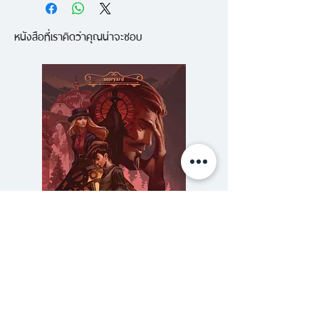
ของนานมีชุดที่มีผู้อ่านถามหามาก
เเห่งกองทัพเยาวชน เพิ่งได้เป็นศิษย์
หนังสือที่เราคิดว่าคุณน่าจะชอบ
ที่สุด ฉบับภาษาไทยพิมพ์ซ้ำแล้ว
เอกของผู้วิเศษวิสามัญ เมื่อดอมเเด
หลายครั้ง
เนียลจอมอาคมยังไม่สิ้นฤทธิ์ อีกทั้ง
2. ติดอันดับขายดีที่สุดในหลาย
ยังมี "คางคกมืด" คู่ใจ เซ็ปติมัสกับ
ประเทศทั่วโลก
มาร์เซียจะตามรอยคางคกมืดไปถึง
3. ชุดก่อนหน้านี้ของผู้เขียน (เซ็ปติ
ตัวเขาก่อน หรือจะถูกดอมเเดเนียล
มัส ฮีป) ได้รับรางวัล 2005 Child
จับได้ก่อนกันเเน่!
Magazine Best Children's Book
Award และ 2005 Parents' Choice
เรื่องราวสุดพิเศษของเซ็ปติมัส ฮีป ที่
Award และติดอันดับหนังสือขายดี
เกิดขึ้นระหว่าง "ทายาท
ของหนังสือพิมพ์แนวหน้าหลาก
ราชินี" กับ "มนตรามหาภัย" จะทำ
หลายฉบับ (New York Times,
ให้โลกเเห่งมนตราติดตรึงใจคุณไป
ความลับของสารวัตร (สตีมฟีลด์
777 โรงแรมรวมนัก