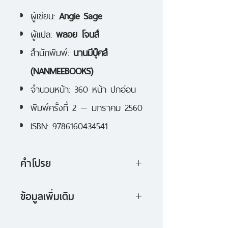
ผู้เขียน:
Angie Sage
ผู้แปล:
พลอย โจนส์
สำนักพิมพ์:
นานมีบุ๊คส์
(NANMEEBOOKS)
จำนวนหน้า: 360 หน้า ปกอ่อน
พิมพ์ครั้งที่ 2 — มกราคม 2560
ISBN: 9786160434541
คำโปรย
"ถ้าอยากรู้ว่าดอมเเดเนียลหายไปไหน
ข้อมูลเพิ่มเติม
หาคางคกอ้วนเข้าไว้เป็นเจอเเน่" ย้อน
1. ภาคต่อของวรรณกรรมเยาวชน
เวลากลับไป เมื่อครั้งที่เด็กชาย 412