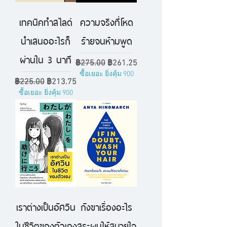
เทคนิคทำสไลด์
ความจริงที่โหด
นำเสนออะไรก็
ร้ายจนห้ามพูด
ผ่านใน 3 นาที
ราคาปกติ
ราคาขายลด
฿275.00
฿261.25
ซื้อเยอะ ยิ่งคุ้ม 900
ราคาปกติ
ราคาขายลด
฿225.00
฿213.75
ซื้อเยอะ ยิ่งคุ้ม 900
เราต่างเป็นอัศวิน
กังขาเรื่องอะไร
ในชีวิตของตัวเอง
สระผมให้สบายใจ