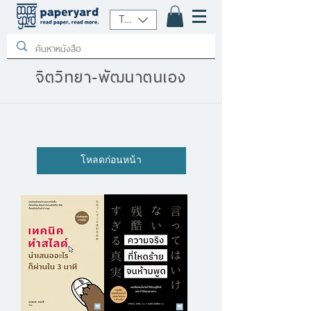
THB (฿)
จิตวิทยา-พัฒนาตนเอง
โหลดก่อนหน้า