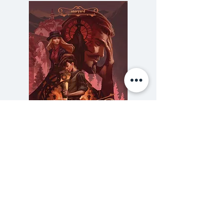
สถานที่ ประสบการณ์ และความทรง
จำ ที่มีต่อเมืองต่าง ๆ ทั้งกรุงเทพฯ
ปารีส เกียวโต โซล พาราณสี ฯลฯ
บอกเล่าเรื่องราวการเดินทาง ความ
รัก และความลับของชีวิต ที่มีบาง
ขณะ เรามักพอใจที่จะชะงักงัน ติด
ตรึงอยู่ระหว่างการเดินทาง และยัง
ไม่อยากเดินจากไป
ความลับของสารวัตร (สตีมฟีลด์
777 โรงแรมรวมนัก
เล่ม 3)
ราคา
฿275.00