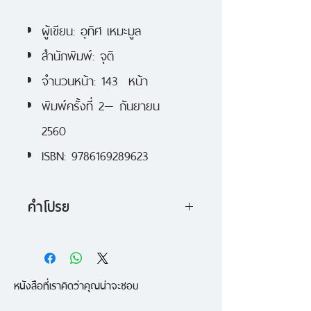
ผู้เขียน: อุทิศ เหมะมูล
สำนักพิมพ์: จุติ
จำนวนหน้า: 143 หน้า
พิมพ์ครั้งที่ 2— กันยายน
2560
ISBN: 9786169289623
คำโปรย
"ติดอยู่ระหว่างการเดินทาง" คือ
รวมเรื่องสั้นเรื่องล่าสุดของ "อุทิศ
หนังสือที่เราคิดว่าคุณน่าจะชอบ
เหมะมูล" มีทั้งหมด 7 เรื่อง เกี่ยวกับ