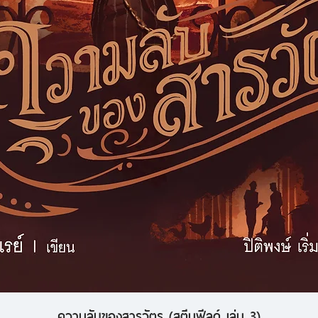
ความลับของสารวัตร (สตีมฟีลด์ เล่ม 3)
ดูข้อมูลด่วน