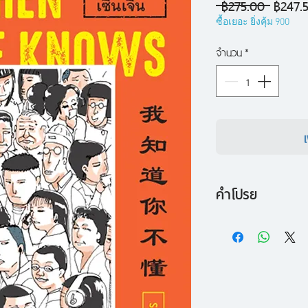
ราคา
 ฿275.00 
฿247.
ปกติ
ซื้อเยอะ ยิ่งคุ้ม 900
จำนวน
*
คำโปรย
เรื่องเล่าจากชายไทยแ
ปลอม!
บันทึกประสบการณ์กึ่