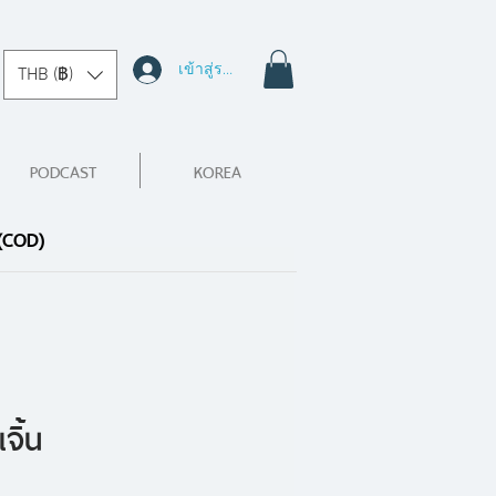
เข้าสู่ระบบ
THB (฿)
PODCAST
KOREA
 (COD)
จิ้น