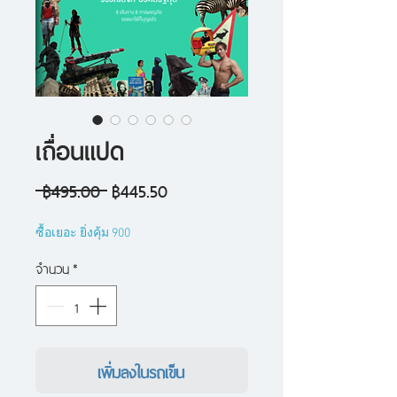
เถื่อนแปด
ราคา
ราคา
 ฿495.00 
฿445.50
ปกติ
ขาย
ซื้อเยอะ ยิ่งคุ้ม 900
ลด
จำนวน
*
เพิ่มลงในรถเข็น