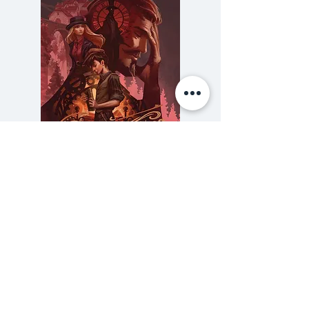
วรรณสิงห์ก็ไปอยู่ดี
- หลงทางกลางนามิบ
-ขยิบตาให้เช เกวารา
-เผชิญหน้าชาวโสมแดง
-ร้อนแรงกับสาวยุ่นเอวี
-มีฮาที่มาไซมารา
-ผจญซาฟารีกับอาแม่
-ร่อแร่ที่คิลิมันจาโร
-โผล่ไปสนทนากับตาลิบัน
ความลับของสารวัตร (สตีมฟีลด์
777 โรงแรมรวมนัก
>ทั้งหมดนี้รวมอยู่ใน "เถื่อนแปด
เล่ม 3)
ภาคต่อของหนังสือ เถื่อน7 เล่มดัง
ราคา
฿275.00
จากนักเขียนคนเดิม เพิ่มเติมคือโคตร
ซื้อเยอะ ยิ่งคุ้ม 900
เถื่อน!