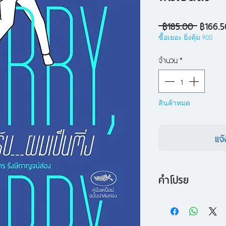
ราคา
 ฿185.00 
฿166.5
ปกติ
ซื้อเยอะ ยิ่งคุ้ม 900
จำนวน
*
สินค้าหมด
แจ้
คำโปรย
บันทึกประสบการณ์กา
ตวงเคป๊อปของ คันฉ