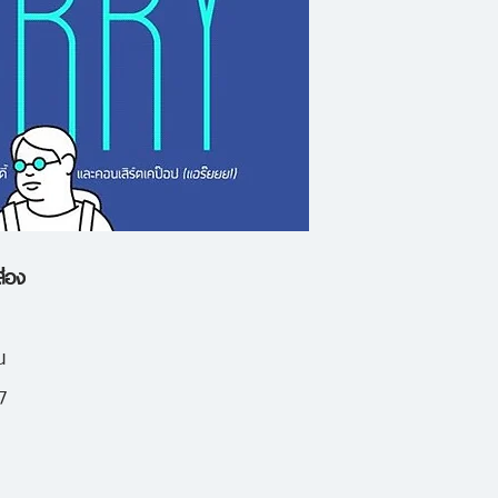
วิจารณ์หนังอินดี้ 
ประเทศโลกแปลกๆ อ
ซิลี (!?) และเคยรังเ
‘สิ่งที่น่าหวาดผวา’
ตัวบินไปดูคอนเสิร์ต
ถึงเปลี่ยนไป? ร่ว
การเคป๊อปในแบบฉบับ
ส่อง
น
7