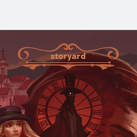
30-Day Challenge”
ประจำวันแต่ละวันใน 
การจัดการนิสัย การ
ต่อกับสังคมภายนอก 
พร้อมคำแนะนำและ
จริงของผู้ที่เคยผ่า
จุดแข็งของหนังสือ
ลึก การวิเคราะห์พฤ
และการเขียนที่จริงใ
ภาษาที่เป็นกันเอง 
empower ผู้อ่านว่า
บทสรุปของหนังสือไม