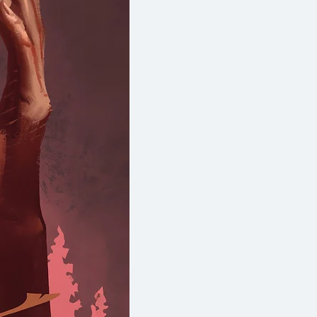
รใช้ชีวิตแบบ “พอเพียง” อย่างมี
นี่ไม่ใช่แนวคิดสุดโต่ง แต่คือการ
 มากขึ้น ลดภาระใจ ภาระเงิน และ