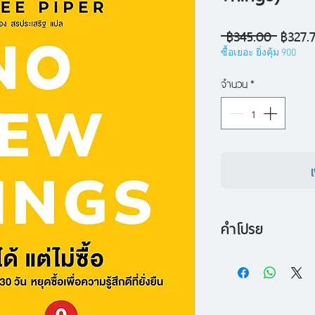
ราคา
 ฿345.00 
฿327.
ปกติ
ซื้อเยอะ ยิ่งคุ้ม 900
จำนวน
*
คำโปรย
แนวคิดหลักของหนังส
ร่วม “No New Thing
ของใหม่เป็นเวลา 30 