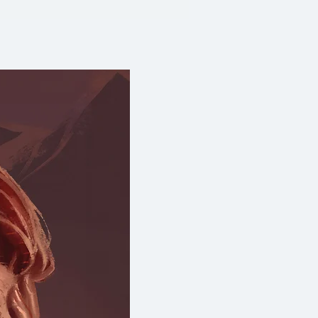
 ซึ่งถูกออกแบบเป็นกิจกรรม
4 สัปดาห์ ได้แก่ การตระหนักรู้
ดูแลสิ่งของในบ้าน และการเชื่อม
ทุกวันผู้อ่านจะได้รับ “ภารกิจ”
แรงบันดาลใจจากประสบการณ์
นความท้าทายนี้
คือการผสมผสานระหว่างข้อมูลเชิง
ติกรรม การยกตัวอย่างที่ใกล้ตัว
จ ตลก และเข้าถึงง่าย Ashlee ใช้
มีอารมณ์ขัน และเน้นการ
 ""คุณทำได้"" โดยไม่ตัดสิน
่ได้มองว่า 30 วันคือจุดจบ แต่