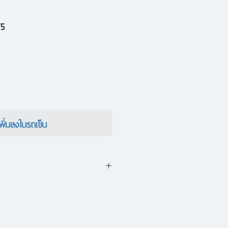
ราคา
75
ขาย
ลด
เพิ่มลงในรถเข็น
ือ คือการเชิญชวนให้ผู้อ่านเข้า
s Challenge” ซึ่งเป็นการงดซื้อ
วัน (ยกเว้นสิ่งจำเป็นจริง ๆ)