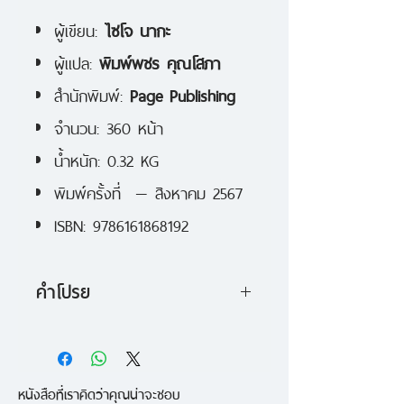
ผู้เขียน:
ไซโจ นากะ
ผู้แปล:
พิมพ์พชร คุณโสภา
สำนักพิมพ์:
Page Publishing
จำนวน: 360 หน้า
น้ำหนัก: 0.32 KG
พิมพ์ครั้งที่ — สิงหาคม 2567
ISBN: 9786161868192
คำโปรย
นี่คือผลงานนิยายย้อนยุคยอดเยี่ยมที่
จะทำให้คุณยิ้มแก้มปริโดยไม่ตั้งใจและ
หนังสือที่เราคิดว่าคุณน่าจะชอบ
อบอุ่นใจอย่างไม่เคยเป็น..."มัมโบชัย