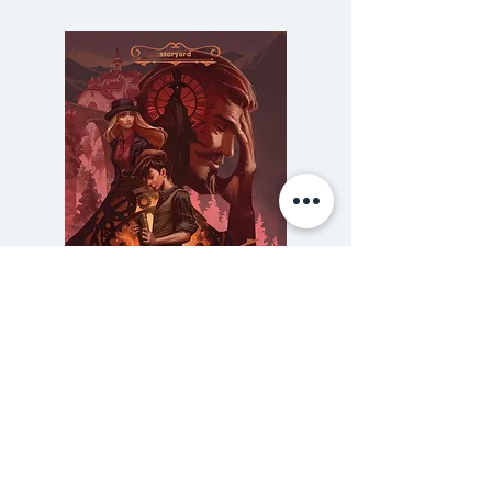
ะ"เป็นร้านขนมที่ตั้งอยในโคจิมาจิ เฮ
โตะ เหตุผลที่ทำให้กิจการเจริญ
รุ่งเรืองก็คือการขายขนมชื่อลังที่หา
ชื่อไม่ได้ที่ไหนอกจากที่ร้านแห่งนี้
ร้านนัมโบชียะมีลูกค้าเจ้าไม่ขาดสาย
พวกเขาอยู่กันครอบครัวที่มีคุณตา
แม่ และลูก สามรุ่นต่างวัย แต่อันที่
จริงครอบครัวนี้มีความลับบางอย่าง
ซ่อนอยู่...
ความลับของสารวัตร (สตีมฟีลด์
777 โรงแรมรวมนัก
เล่ม 3)