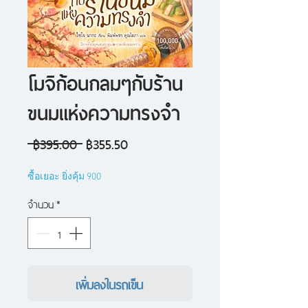
โมจิก้อนกลมๆกับร้าน
ขนมแห่งความทรงจำ
ราคา
ราคา
 ฿395.00 
฿355.50
ปกติ
ขาย
ซื้อเยอะ ยิ่งคุ้ม 900
ลด
จำนวน
*
เพิ่มลงในรถเข็น