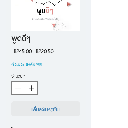
พูดดีๆ
ราคา
ราคา
 ฿245.00 
฿220.50
ปกติ
ขาย
ซื้อเยอะ ยิ่งคุ้ม 900
ลด
จำนวน
*
เพิ่มลงในรถเข็น