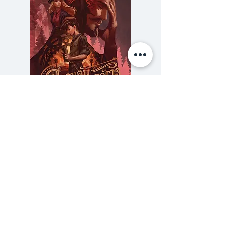
ฯลฯ
กล่าวเปิดอกตั้งแต่ต้น หนังสือที่ท่าน
กำลังถืออยู่ในมือเล่มนี้มีเนื้อหาซ้ำๆ
เรื่องราวส่วนใหญ่เป็นสิ่งที่เราท่าน
ต่างรู้กันดีอยู่แล้ว
จะเริ่มจากตรงไหนดี...ย้อนไปถึงยุค
สนธิสัญญาเบาว์ริง...การปฏิรูป
ความลับของสารวัตร (สตีมฟีลด์
777 โรงแรมรวมนัก
ประเทศไทยไปสู่ความทันสมัยในช่วง
เล่ม 3)
กลางกรุงรัตนโกสินทร์
ราคา
฿275.00
หรือหากจะนับเอาหลักกิโลเมตรใกล้ๆ
ซื้อเยอะ ยิ่งคุ้ม 900
นับตั้งแต่เราเริ่มร่างแผนพัฒนา
เศรษฐกิจและสังคมฯเป็นหมุดหมาย