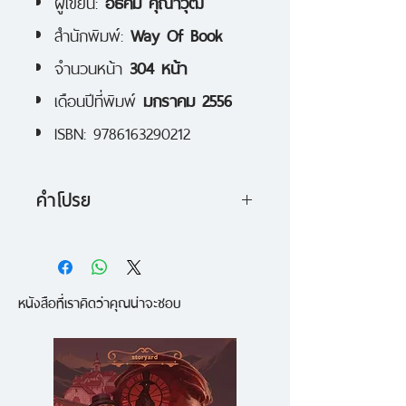
ผู้เขียน:
อธิคม คุณาวุฒิ
สำนักพิมพ์:
Way Of Book
จำนวนหน้า
304 หน้า
เดือนปีที่พิมพ์
มกราคม 2556
ISBN: 9786163290212
คำโปรย
รวมบทสัมภาษณ์จากปากคนที่พูดแต่
เรื่องดีๆ ที่เคยตีพิมพ์ในนิตยสาร
หนังสือที่เราคิดว่าคุณน่าจะชอบ
WAY อาทิ เนติวิทย์ โชติภัทร์ไพศาล
, เดชา ศิริภัทร, อัมมาร สยามวาลา,
ดิเรก กองเงิน , ปกป้อง ศรีสนิท