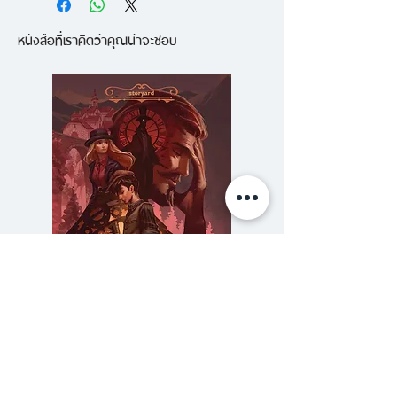
รับรู้ไว้ด้วยหัวใจ หลากมิติที่หลบหลืบ
หนังสือที่เราคิดว่าคุณน่าจะชอบ
เร้นในทุกผู้ บทบาทใดจริงแท้ บอก
แน่มิได้ นิยายเปลือยเปลือก กะเทาะ
สิ่งที่รู้สึก ต่อตนเอง ต่อผู้อื่น ผล
งานกระชากกรอบความคิดที่กางกั้น
จากหนึ่งในนักเขียนเอกร่วมสมัยของ
โลก เขาตามหาเธอ เขาวิ่งไปตาม
ถนน เขามองเห็นเธอจากข้างหลัง
เธอกำลังเดิน เดินห่างออกไป เขาอยู่
ห่างจากเธอไม่กี่ก้าว เธอหันหน้ามา
แล้วฌอง-มารฺคก็ตัวแข็งทื่อ ตรง
หน้าเขาเป็นใบหน้าอื่น ใบหน้าของคน
ความลับของสารวัตร (สตีมฟีลด์
777 โรงแรมรวมนัก