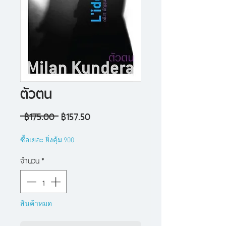
ตัวตน
ราคา
ราคา
 ฿175.00 
฿157.50
ปกติ
ขาย
ซื้อเยอะ ยิ่งคุ้ม 900
ลด
จำนวน
*
สินค้าหมด