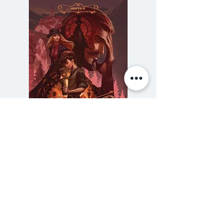
ระหว่างมนุษย์ เปิดเผยให้เห็นความ
โดดเดี่ยวอ้างว้างของกลุ่มคนซึ่งเป็น
ตัวแทนของสังคมร่วมสมัย โดย
สะท้อนให้เห็นการขาดความตระหนัก
ถึงคุณค่าของความเป็นมนุษย์ การ
หมกมุ่นอยู่กับปัญหาของตนเอง และ
การโหยหาสัมพันธภาพระหว่าง
มนุษย์แต่จำกัดขอบเขตของความ
สัมพันธ์นั้นไว้ ทั้งหมดนี้ผู้เขียนนำ
เสนอผ่านตัวละครที่แสดงความเย็นชา
ความลับของสารวัตร (สตีมฟีลด์
777 โรงแรมรวมนัก
ต่อชะตากรรมของมนุษย์ และหาทาง
เล่ม 3)
สร้างความชอบธรรมให้กับการกระ
ราคา
฿275.00
ทำของตัวเอง ผู้เขียนมีกลวิธีการเล่า