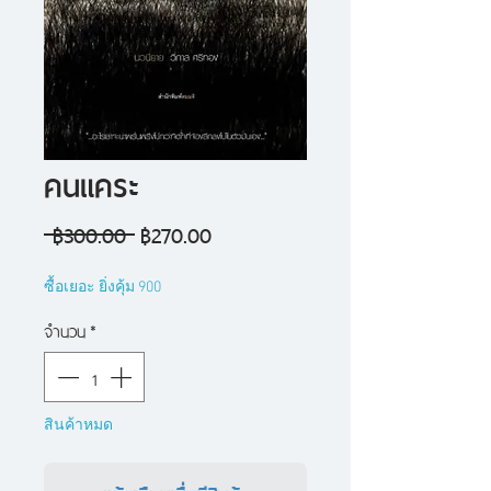
คนแคระ
ราคา
ราคา
 ฿300.00 
฿270.00
ปกติ
ขาย
ซื้อเยอะ ยิ่งคุ้ม 900
ลด
จำนวน
*
สินค้าหมด