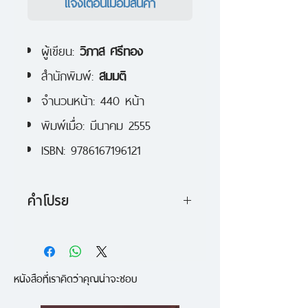
แจ้งเตือนเมื่อมีสินค้า
ผู้เขียน:
วิภาส ศรีทอง
สำนักพิมพ์:
สมมติ
จำนวนหน้า: 440 หน้า
พิมพ์เมื่อ: มีนาคม 2555
ISBN: 9786167196121
คำโปรย
อะไรเล่าจะน่าพรั่นพรึงไปกว่าจิตใจที่
จ้องลึกลงไปในตัวมันเอง "คนแคระ"
หนังสือที่เราคิดว่าคุณน่าจะชอบ
เล่มนี้ นำเสนอปัญหาสัมพันธภาพ