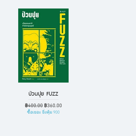
ป่วนปุย FUZZ
ดูข้อมูลด่วน
ราคาปกติ
ราคาขายลด
฿400.00
฿360.00
ซื้อเยอะ ยิ่งคุ้ม 900