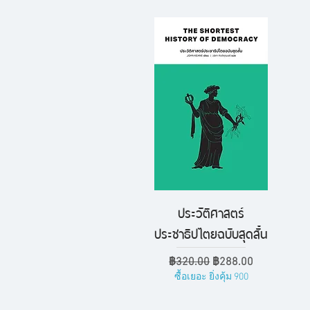
ประวัติศาสตร์
ดูข้อมูลด่วน
ประชาธิปไตยฉบับสุดสั้น
ราคาปกติ
ราคาขายลด
฿320.00
฿288.00
ซื้อเยอะ ยิ่งคุ้ม 900