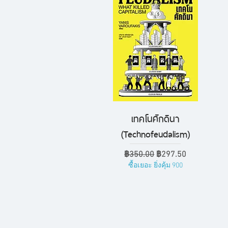
เทคโนศักดินา
ดูข้อมูลด่วน
(Technofeudalism)
ราคาปกติ
ราคาขายลด
฿350.00
฿297.50
ซื้อเยอะ ยิ่งคุ้ม 900