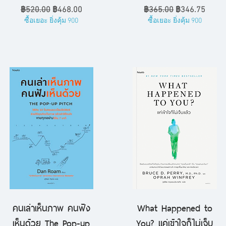
ราคาปกติ
ราคาขายลด
ราคาปกติ
ราคาขายลด
฿520.00
฿468.00
฿365.00
฿346.75
ซื้อเยอะ ยิ่งคุ้ม 900
ซื้อเยอะ ยิ่งคุ้ม 900
คนเล่าเห็นภาพ คนฟัง
What Happened to
ดูข้อมูลด่วน
ดูข้อมูลด่วน
เห็นด้วย The Pop-up
You? แค่เข้าใจก็ไม่เจ็บ