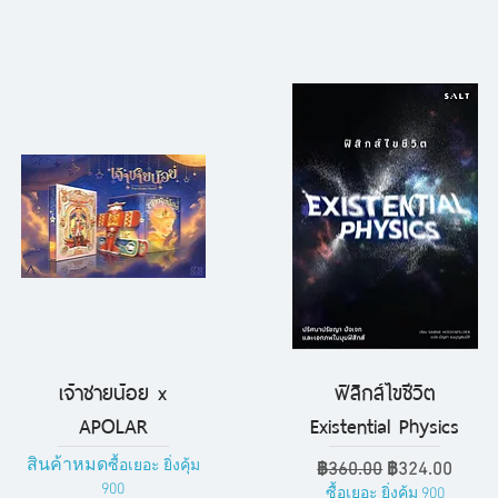
เจ้าชายน้อย x
ฟิสิกส์ไขชีวิต
ดูข้อมูลด่วน
ดูข้อมูลด่วน
APOLAR
Existential Physics
สินค้าหมด
ซื้อเยอะ ยิ่งคุ้ม
ราคาปกติ
ราคาขายลด
฿360.00
฿324.00
900
ซื้อเยอะ ยิ่งคุ้ม 900