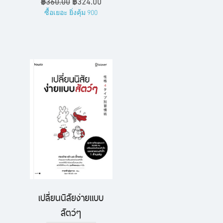
ราคาปกติ
ราคาขายลด
฿360.00
฿324.00
ซื้อเยอะ ยิ่งคุ้ม 900
เปลี่ยนนิสัยง่ายแบบ
ดูข้อมูลด่วน
สัตว์ๆ