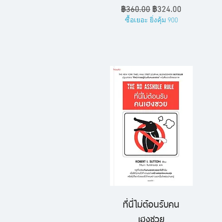
ราคาปกติ
ราคาขายลด
฿360.00
฿324.00
ซื้อเยอะ ยิ่งคุ้ม 900
ที่นี่ไม่ต้อนรับคน
ดูข้อมูลด่วน
เฮงซวย