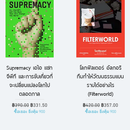
Supremacy เอไอ แชท
โลกฟิลเตอร์ อัลกอริ
ดูข้อมูลด่วน
ดูข้อมูลด่วน
จีพีที และการขับเคี่ยวที่
ทึมทำให้วัฒนธรรมแบน
จะเปลี่ยนแปลงโลกไป
ราบได้อย่างไร
ตลอดกาล
(Filterworld)
ราคาปกติ
ราคาขายลด
ราคาปกติ
ราคาขายลด
฿390.00
฿331.50
฿420.00
฿357.00
ซื้อเยอะ ยิ่งคุ้ม 900
ซื้อเยอะ ยิ่งคุ้ม 900