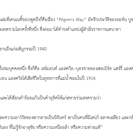
กเล่มที่เคนเนดี้ชอบพูดถึงก็คือเรื่อง “Pilgrim's Way” อัตชีวประวัติของจอห์น บู
ะสงครามโลกครั้งที่หนึ่ง ซึ่งต่อมาได้ดำรงตำแหน่งผู้สำเร็จราชการแคนาดา
กบูชานถึงแก่อสัญกรรมปี 1940
วชื่นชมบุคคลหนึ่ง ซึ่งก็คือ เรย์มอนด์ แอสควิธ--บุตรชายของเฮอเบิร์ต แฮร์รี่ แอ
์มอน แอสควิธได้เสียชีวิตในยุทธการที่แม่น้ำซอมในปี 1916
น และได้เขียนคำร้อยแก้วเป็นคำอุทิศให้แก่สหายร่วมสงครามว่า
ละความเยาว์วัยของเขากลายเป็นนิรันดร์ เขาเป็นคนที่มีเสน่ก์ ฉลาดเฉลียว และก
ยืนยง ที่ไม่รู้จักอายุขัย หรือความเหนื่อยล้า หรือความพ่ายแพ้”