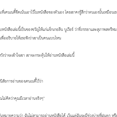
มที่เคนเนดี้ขีดเน้นเอาไว้ในหนังสือของตัวเอง โดยเขาคงรู้สึกว่าตนเองนั้นเหมือน
อบหนังสือเล่มนี้เป็นของขวัญให้แก่แจ็กเกอลีน บูเวียร์ ว่าที่ภรรยาและสุภาพสตร
ๆ เพื่ออธิบายให้เธอฟังว่าเขาเป็นคนแบบไหน
หวังว่าจะเข้าใจเขา เขาจะกระตุ้นให้อ่านหนังสือเล่มนี้
ิสัยการอ่านของเคนเนดี้ไว้ว่า
คุณไม่คิดว่าคุณมีเวลาอ่านจริงๆ"
ด ฉันหมายความว่า ฉันไม่สามารถอ่านหนังสือได้ เว้นแต่ฉันจะมีช่วงบ่ายที่ฝนตก ห