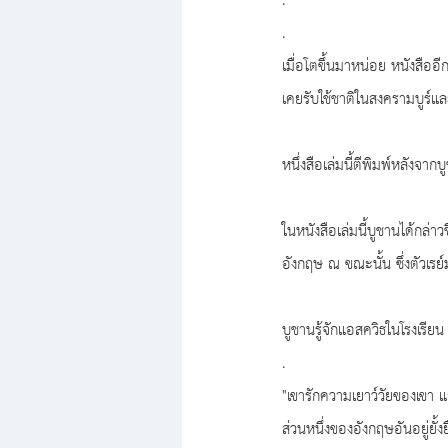
.
.
เมื่อโตขึ้นมาหน่อย หนังสืออี
เคยรับใช้ชาติในสงครามบูร์แล
หนึ่งสือเล่มนี้ตีพิมพ์หลังจา
ในหนังสือเล่มนี้บูชานได้กล่า
อังกฤษ ณ ขณะนั้น ซึ่งตัวเรย
บูชานรู้จักแอสควิธในโรงเรีย
.
"เขารักความเยาว์วัยของเขา แ
ส่วนหนึ่งของอังกฤษอันอยู่ยั้ง