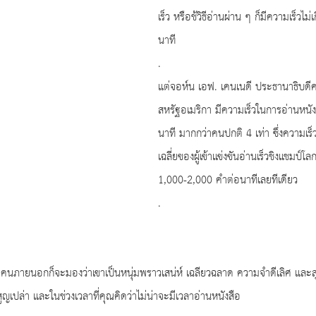
เร็ว หรือช้วิธีอ่านผ่าน ๆ ก็มีความเร็วไ
นาที
.
แต่จอห์น เอฟ. เคนเนดี ประธานาธิบดีค
สหรัฐอเมริกา มีความเร็วในการอ่านหนั
นาที มากกว่าคนปกติ 4 เท่า ซึ่งความเร็ว
เฉลี่ยของผู้เข้าแข่งขันอ่านเร็วชิงแชมป์โล
1,000-2,000 คำต่อนาทีเลยทีเดียว
.
ไง คนภายนอกก็จะมองว่าเขาเป็นหนุ่มพราวเสน่ห์ เฉลียวฉลาด ความจำดีเลิศ และส
สูญเปล่า และในช่วงเวลาที่คุณคิดว่าไม่น่าจะมีเวลาอ่านหนังสือ