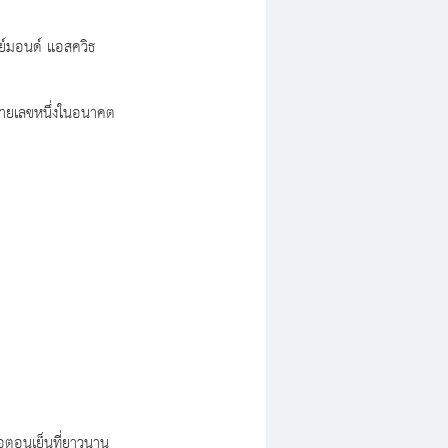
เรย์มอนด์ แอสควิธ
ีหมายเลขหนึ่งในอนาคต 
รือตอนเย็นที่ยาวนาน