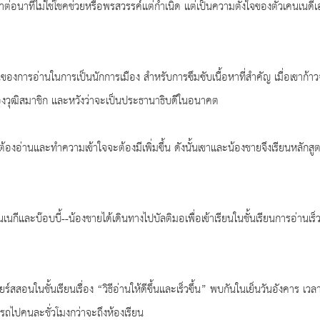
่อนาทีไม่ใช่โชคช่วยหรือพรสวรรค์แต่กำเนิด แต่เป็นความตั้งใจของตัวเคนเนดีเอ
นของการอ่านในการเป็นนักการเมือง สำหรับการซึมซับเนื้อหาที่สำคัญ เมื่อเขาก้
งวุฒิสมาชิก และหวังว่าจะเป็นประธานาธิบดีในอนาคต
จะต้องอ่านและทำความเข้าใจจะต้องมีเพิ่มขึ้น ดังนั้นเขาและน้องชายจึงเรียนหลักสู
นกีและบ๊อบบี้--น้องชายได้เดินทางไปบัลติมอเพื่อเข้าเรียนในชั้นเรียนการอ่านเร็
์สสอนในชั้นเรียนเรื่อง “วิธีอ่านให้ดีขึ้นและเร็วขึ้น” พบกันในเย็นวันอังคาร เ
รถไปคนละชั่วโมงกว่าจะถึงห้องเรียน