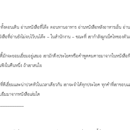
สือทั้งตอนเดิน อ่านหนังสือที่โต๊ะ ตอนทานอาหาร อ่านหนังสือหลังอาหารเย็น อ่าน
งสือที่อ่านยังไม่จบไว้บนโต๊ะ – ในสำนักงาน – ขณะที่ เขากำลังผูกเน็คไทของตัว
นดี้มักจะยอมเยี่ยมอยู่เสมอ เขามักดึงประโยคหรือคำพูดคมคายมาจากในหนังสือ
ังในคืนหนึ่ง ถ้าเขาสนใจ
จำที่ดีเยี่ยมและน่าปวดหัวในเวลาเดียวกัน เขาจะจำได้ทุกประโยค ทุกคำที่เขาชอบ
ยิบยืมมาจากหนังสือเล่มใด
___________