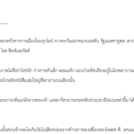
____
ยครอบครัวทางการเมืองในบรุกไลน์ ทางตะวันออกของบอสตัน รัฐแมสซาชูเซต เขาเ
บ โรส ฟิตซ์เจอรัลด์
่สุขภาพไม่ดีเท่าไหร่นัก ร่างกายตัวเล็ก ผอมแห้ง นอนป่วยติดเตียงอยู่ในโรงพยาบาลเ
ปหลังหนังสือเล่มใหญ่ที่เขาอ่านบนเตียงนั้น
ะเหมือนการกลั่นแกล้งจากพระเจ้า แต่เขาก็สามารถรอดพ้นช่วงเวลามืดมนเหล่านี้มาได
้อ่านนั้นค่อนข้างจะโตเกินวัยไปเสียหน่อยจากคำกล่าวของเพื่อนของโจเซฟ พี. เคนเน