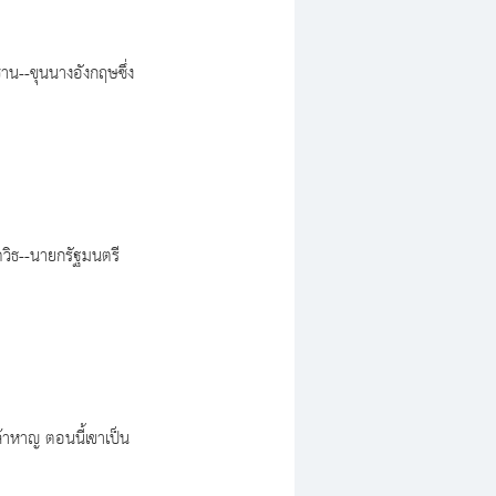
ชาน--ขุนนางอังกฤษซึ่ง
สควิธ--นายกรัฐมนตรี
ล้าหาญ ตอนนี้เขาเป็น