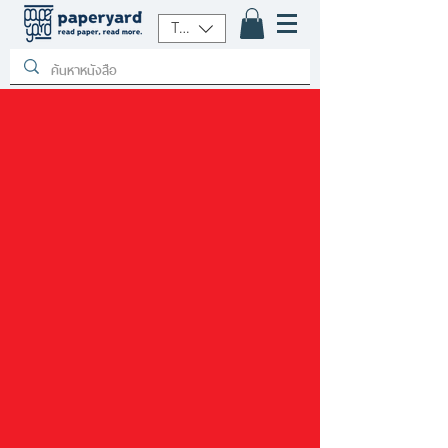
THB (฿)