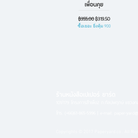
เพื่อนคุย
ราคาปกติ
ราคาขายลด
฿355.00
฿319.50
ซื้อเยอะ ยิ่งคุ้ม 900
ร้านหนังสือเปเปอร์ ยาร์ด
101/179 โครงการสำเพ็ง2 ถ.กัลปพฤกษ์ แขวง
โทร.
(+66)61-865-5996 |
e-mail:
paper-yard@
Copyrights © 2017 Paperyard.co . All Rig