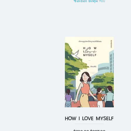
ซื้อเยอะ ยิ่งคุ้ม 900
HOW I LOVE MYSELF
ดูข้อมูลด่วน