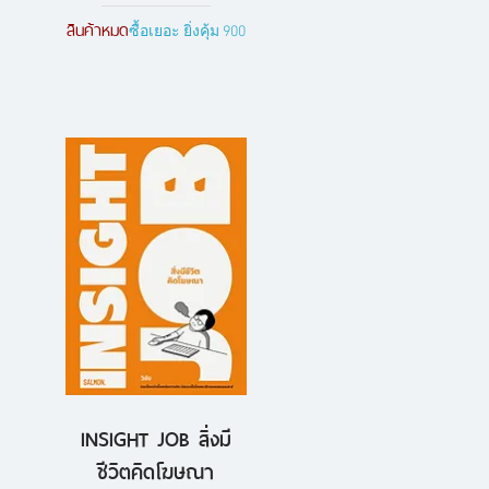
สินค้าหมด
ซื้อเยอะ ยิ่งคุ้ม 900
INSIGHT JOB สิ่งมี
ดูข้อมูลด่วน
ชีวิตคิดโฆษณา