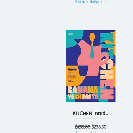
ซื้อเยอะ ยิ่งคุ้ม 900
KITCHEN คิตเช่น
ดูข้อมูลด่วน
ราคาปกติ
ราคาขายลด
฿265.00
฿238.50