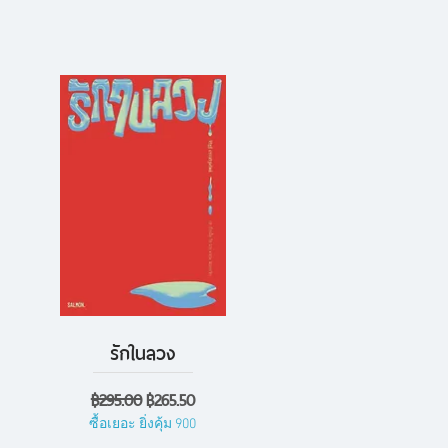
รักในลวง
ดูข้อมูลด่วน
ราคาปกติ
ราคาขายลด
฿295.00
฿265.50
ซื้อเยอะ ยิ่งคุ้ม 900