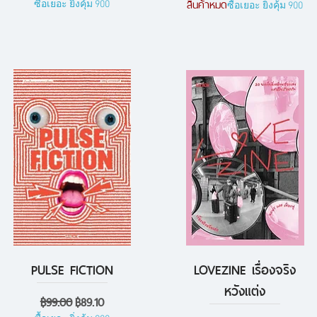
สินค้าหมด
ซื้อเยอะ ยิ่งคุ้ม 900
ซื้อเยอะ ยิ่งคุ้ม 900
PULSE FICTION
LOVEZINE เรื่องจริง
ดูข้อมูลด่วน
ดูข้อมูลด่วน
หวังแต่ง
ราคาปกติ
ราคาขายลด
฿99.00
฿89.10