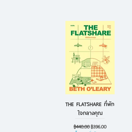
THE FLATSHARE ที่พัก
ดูข้อมูลด่วน
ใจกลางคุณ
ราคาปกติ
ราคาขายลด
฿440.00
฿396.00