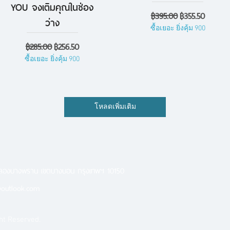
YOU จงเติมคุณในช่อง
ราคาปกติ
ราคาขายลด
฿395.00
฿355.50
ว่าง
ซื้อเยอะ ยิ่งคุ้ม 900
ราคาปกติ
ราคาขายลด
฿285.00
฿256.50
ซื้อเยอะ ยิ่งคุ้ม 900
โหลดเพิ่มเติม
คลองบางพราน เขตบางบอน กรุงเทพฯ 10150
outlook.com
ht Reserved.