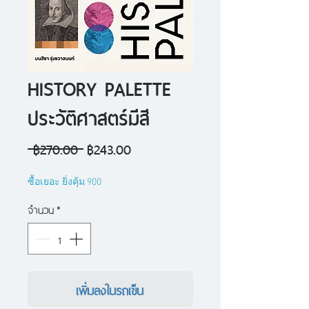
HISTORY PALETTE
ประวัติศาสตร์มีสี
ราคา
ราคา
 ฿270.00 
฿243.00
ปกติ
ขาย
ซื้อเยอะ ยิ่งคุ้ม 900
ลด
จำนวน
*
เพิ่มลงในรถเข็น