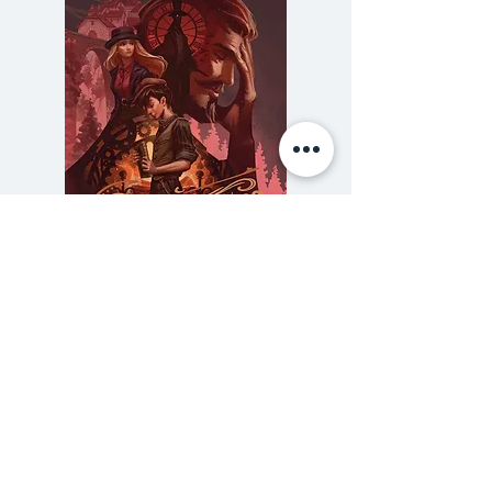
ครั้งหนึ่งดอกคาร์เนชั่น ‘สีแดง’ เป็น
ตัวแทนความรักของกษัตริย์และราชินี
ผู้เลอโฉมแห่งสเปนเมื่อห้าร้อยกว่าปี
ก่อน ‘สีเขียว’ เคยเป็นทั้งสีแห่งความ
มั่งคั่ง ตัวแทนความรักที่ผิดแผก
และคร่าชีวิตผู้คน ‘สีม่วง’ กับสถานะ
ที่สงวนไว้สำหรับชนชั้นปกครอง แต่
แทบไม่เคยปรากฏบนธงชาติผืนใด ‘สี
น้ำตาล’ กับสถานะสีราคาแพง
ความลับของสารวัตร (สตีมฟีลด์
777 โรงแรมรวมนัก
เพราะเคยทำจากศพ ‘สีขาว’ ไม่ได้
เล่ม 3)
สะสมไว้เพียงเรื่องราวบริสุทธิ์ เช่น
ราคา
฿275.00
เดียวกับ ‘สีดำ’ ที่บางครั้งก็เป็นสีแห่ง
ซื้อเยอะ ยิ่งคุ้ม 900
แสงสว่างและความหวัง รวมถึงการ