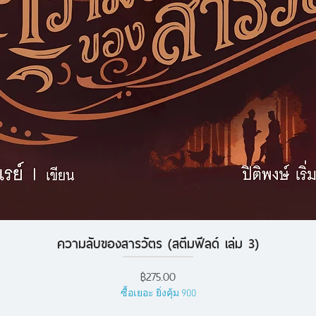
ความลับของสารวัตร (สตีมฟีลด์ เล่ม 3)
ดูข้อมูลด่วน
ราคา
฿275.00
ซื้อเยอะ ยิ่งคุ้ม 900