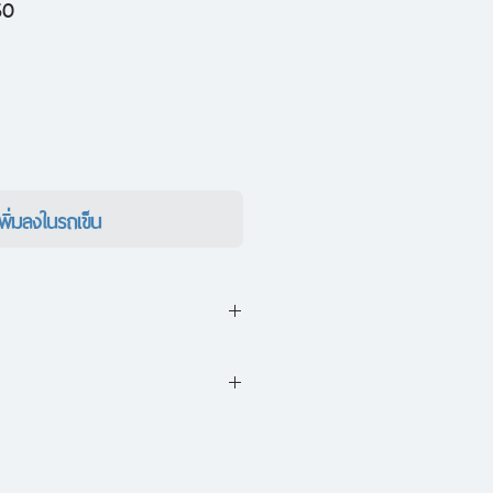
ราคา
50
ขาย
ลด
เพิ่มลงในรถเข็น
 และเรื่องสั้นๆ ที่โลเลเล่า
็เหมือนลายเส้นของเขา
้อน
มีเรื่องราวของตัวเอง
เอง