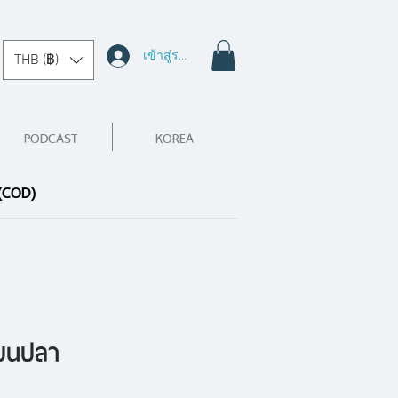
เข้าสู่ระบบ
THB (฿)
PODCAST
KOREA
 (COD)
่บนปลา