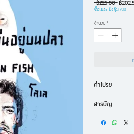
ราคา
 ฿225.00 
฿202.
ปกติ
ซื้อเยอะ ยิ่งคุ้ม 900
จำนวน
*
คำโปรย
รวมลายเส้น เรื่องสั้น
สารบัญ
ตัวหนังสือของโลเลก
ความทรงจำฤดูร
คือมีสไตล์ของตัวเอง
ความเศร้า
มีไวยากรณ์ของตัว