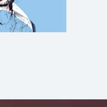
ภาพยนตร์สยอง
มีจังหวะชีพจรของต
เรื่องติดค้าง
และมีชีวิตจิตใจของต
ดงกล้วย
ชินเฉย
แซนดี้ มาร์ กับวัน
ปีนต้นไม้
ความจริง
วางใจ
ฯลฯ