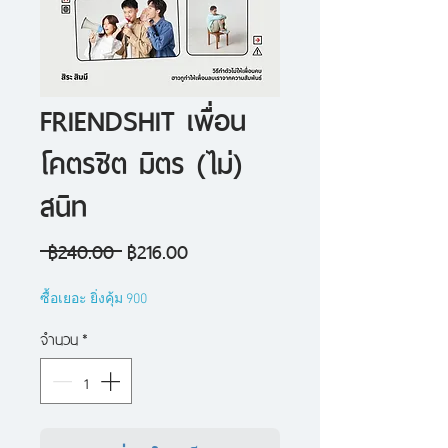
FRIENDSHIT เพื่อน
โคตรชิต มิตร (ไม่)
สนิท
ราคา
ราคา
 ฿240.00 
฿216.00
ปกติ
ขาย
ซื้อเยอะ ยิ่งคุ้ม 900
ลด
จำนวน
*