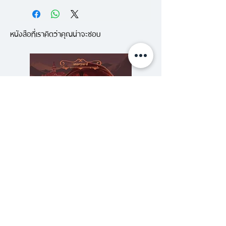
หนังสือที่เราคิดว่าคุณน่าจะชอบ
ความลับของสารวัตร (สตีมฟีลด์
777 โรงแรมรวมนัก