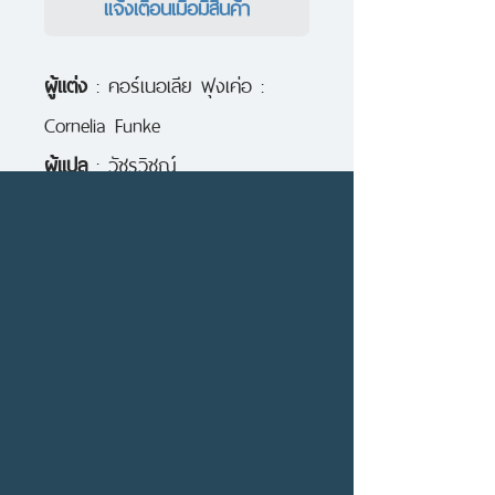
แจ้งเตือนเมื่อมีสินค้า
ผู้แต่ง
: คอร์เนอเลีย ฟุงเค่อ :
Cornelia Funke
ผู้แปล
: วัชรวิชญ์
สำนักพิมพ์
นานมีบุ๊คส์
จำนวนหน้า
656 หน้า
เดือนปีที่พิมพ์ เมษายน 2549
ISBN: 9789749909324
คำโปรย
เม็กกี้ตามฟาริคไปหานิ้วฝุ่นเพื่อเตือน