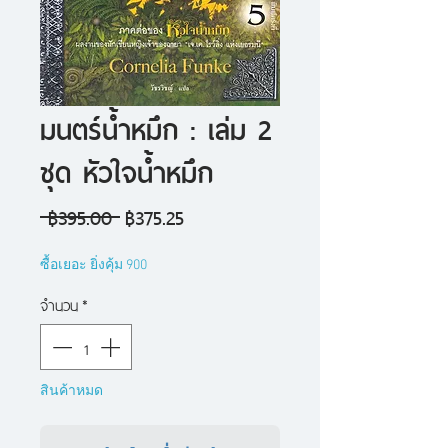
มนตร์น้ำหมึก : เล่ม 2
ชุด หัวใจน้ำหมึก
ราคา
ราคา
 ฿395.00 
฿375.25
ปกติ
ขาย
ซื้อเยอะ ยิ่งคุ้ม 900
ลด
จำนวน
*
สินค้าหมด