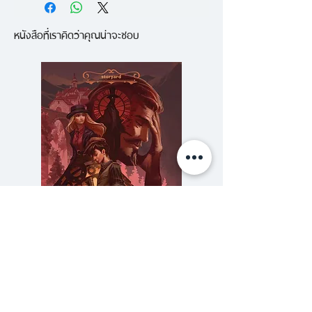
เจ้าของช่อง Tasting History with
หนังสือที่เราคิดว่าคุณน่าจะชอบ
Max Miller จะพาคุณย้อนเวลาไป
ชิมอาหารจานเด็ดและจานแปลกจาก
ทั่วทุกมุมโลก ตั้งแต่ยุคโบราณจนถึง
ยุคสมัยใหม่ พร้อมเรียนรู้เกร็ด
ประวัติศาสตร์และพัฒนาการด้าน
การประกอบอาหารที่หลากหลาย ซึ่ง
จะเปลี่ยนให้การเข้าครัวของคุณไม่น่า
เบื่ออีกต่อไป ด้วยสูตรอาหาร 60
กว่าเมนูที่อัดแน่นอยู่ในหนังสือเล่มนี้
ไม่ว่าจะเป็น
ความลับของสารวัตร (สตีมฟีลด์
777 โรงแรมรวมนัก