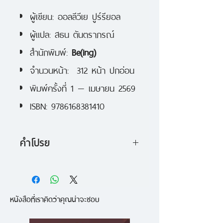
ผู้เขียน: ออลลีวีเย ปูร์รียอล
ผู้แปล: สธน ตันตราภรณ์
สำนักพิมพ์:
Be(ing)
จำนวนหน้า: 312 หน้า ปกอ่อน
พิมพ์ครั้งที่ 1 — เมษายน 2569
ISBN: 9786168381410
คำโปรย
‘Go with the flow’ ประโยคที่ชวน
ให้เรา “ปล่อยวาง” กับชีวิตบ้าง ไม่
หนังสือที่เราคิดว่าคุณน่าจะชอบ
ต้องพยายามควบคุมทุกอย่างจน
หมดแรง แต่ในโลกที่ยกย่องความ