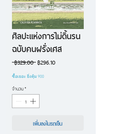
ศิลปะแห่งการไม่ดิ้นรน
ฉบับคนฝรั่งเศส
ราคา
ราคา
 ฿329.00 
฿296.10
ปกติ
ขาย
ซื้อเยอะ ยิ่งคุ้ม 900
ลด
จำนวน
*
เพิ่มลงในรถเข็น