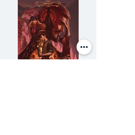
พยายามเหนือสิ่งอื่นใด ถ้า “ปล่อยไป
ตามจังหวะ” เราจะยังไปถึงความ
สำเร็จที่ต้องการได้อยู่หรือเปล่า
#ศิลปะแห่งการไม่ดิ้นรนฉบับคน
ฝรั่งเศส โดยออลลิวิเยร์ ปรูร์อิอล
นักปรัชญา นักเขียนความเรียง และ
นักเขียนนิยายมือรางวัล ชวนให้เรา
มองอีกมุมหนึ่งผ่านปรัชญาแบบ
ฝรั่งเศสที่เรียกว่า “Je ne sais
ความลับของสารวัตร (สตีมฟีลด์
777 โรงแรมรวมนัก
quoi” หรือ “ศิลปะของการไม่
เล่ม 3)
พยายาม” แนวคิดที่เชื่อว่าเสน่ห์
ราคา
฿275.00
ความงดงาม และความสำเร็จบาง
ซื้อเยอะ ยิ่งคุ้ม 900